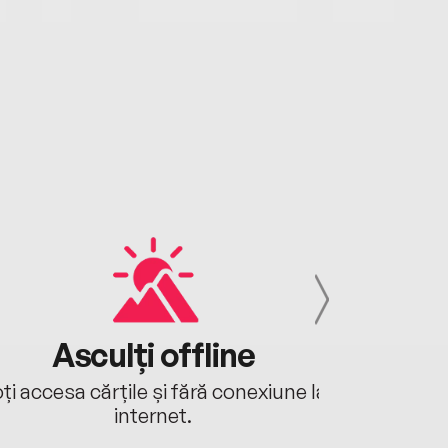
Asculți offline
Aj
ți accesa cărțile și fără conexiune la
Ascultă a
internet.