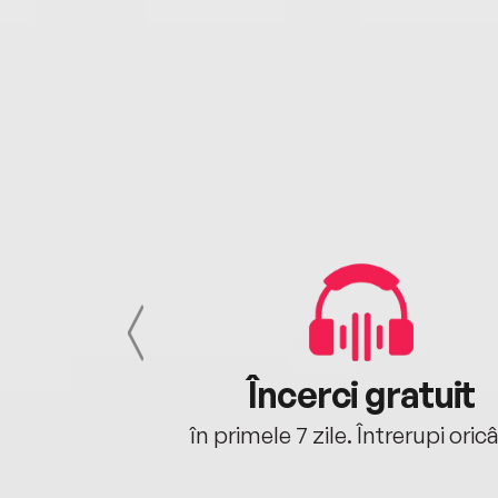
cu tine
Încerci gratuit
oriunde ești.
în primele 7 zile. Întrerupi oric