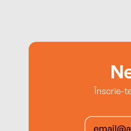
Ne
Înscrie-t