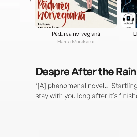
eria...
Pădurea norvegiană
E
ris
Haruki Murakami
Despre
After the Rain
‘[A] phenomenal novel… Startling, 
stay with you long after it’s fini