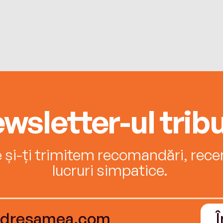
wsletter-ul tribu
e și-ți trimitem recomandări, recenz
lucruri simpatice.