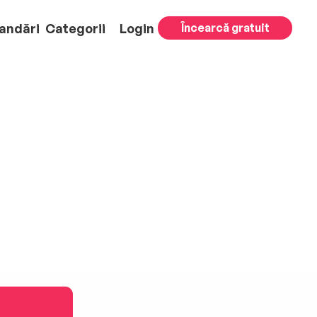
andări
Categorii
Login
Încearcă gratuit