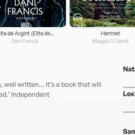
lita de Argint (Elita de...
Hamnet
Dani Francis
Maggie O'Farrell
Nat
well written… it’s a book that will
Lex
shed.’ Independent
Sa