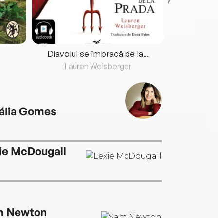
Diavolul se îmbracă de la...
Lauren Weisberger
Fre
ália Gomes
ie McDougall
m Newton