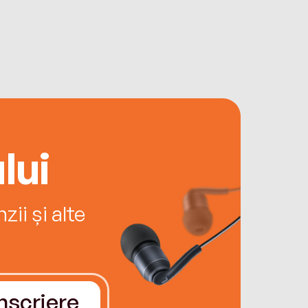
lui
ii și alte
Înscriere