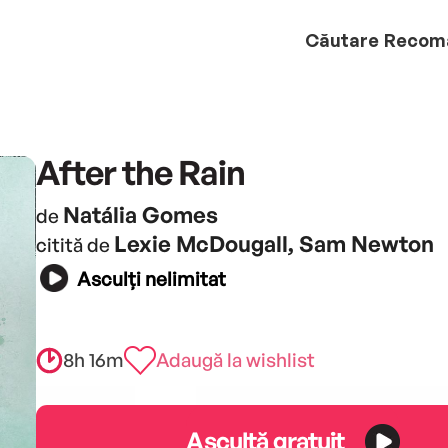
Căutare
Recom
After the Rain
Natália Gomes
de
Lexie McDougall, Sam Newton
citită de
Asculți nelimitat
8h 16m
Adaugă la wishlist
Ascultă gratuit