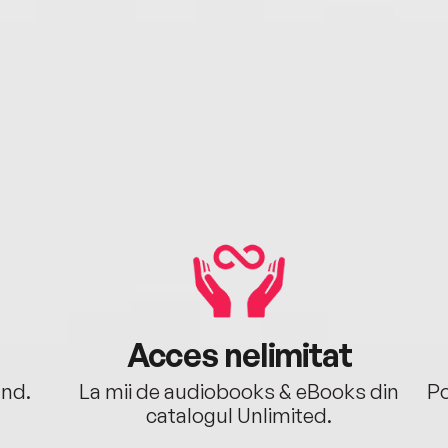
Acces nelimitat
ând.
La mii de audiobooks & eBooks din
Po
catalogul Unlimited.