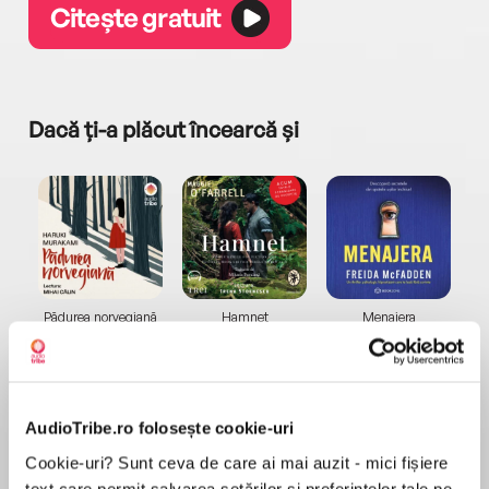
Citește gratuit
Dacă ți-a plăcut încearcă și
a...
Pădurea norvegiană
Hamnet
Menajera
I
Haruki Murakami
Maggie O'Farrell
Freida McFadden
AudioTribe.ro folosește cookie-uri
Cookie-uri? Sunt ceva de care ai mai auzit - mici fișiere
text care permit salvarea setărilor și preferințelor tale pe