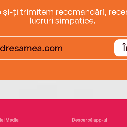
e și-ți trimitem recomandări, recenz
lucruri simpatice.
ial Media
Descarcă app-ul