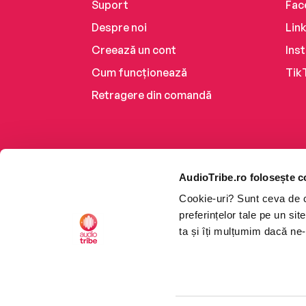
Suport
Fac
Despre noi
Lin
Creează un cont
Ins
Cum funcționează
Tik
Retragere din comandă
AudioTribe.ro folosește c
Cookie-uri? Sunt ceva de ca
preferințelor tale pe un si
ta și îți mulțumim dacă ne-
Platforma de audiobooks ș