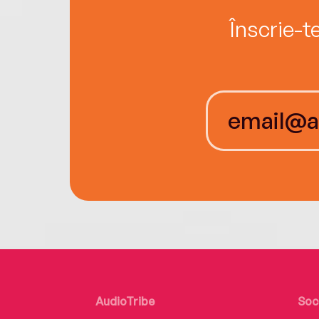
Înscrie-t
AudioTribe
Soc