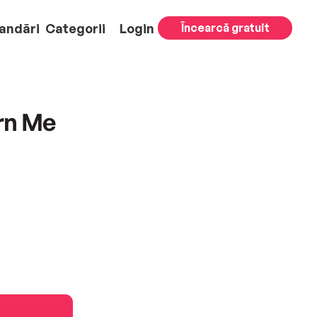
andări
Categorii
Login
Încearcă gratuit
rn Me