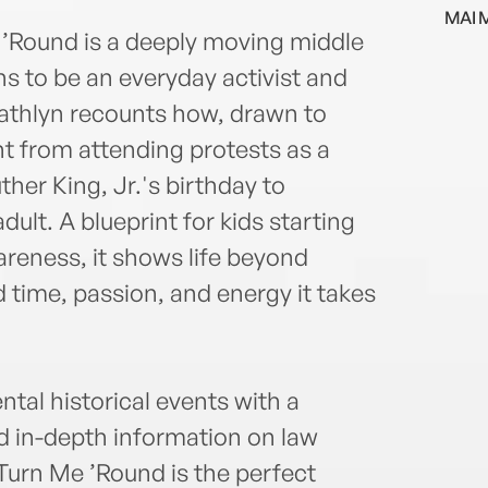
deve
MAI 
use t
’Round is a deeply moving middle
abou
 to be an everyday activist and
surro
readi
s Kathlyn recounts how, drawn to
t from attending protests as a
ther King, Jr.'s birthday to
ult. A blueprint for kids starting
areness, it shows life beyond
d time, passion, and energy it takes
al historical events with a
d in-depth information on law
urn Me ’Round is the perfect