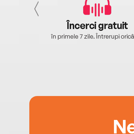
cu tine
Încerci gratuit
oriunde ești.
în primele 7 zile. Întrerupi oric
Ne