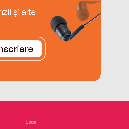
ii și alte
Înscriere
Legal