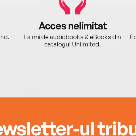
Acces nelimitat
ând.
La mii de audiobooks & eBooks din
Po
catalogul Unlimited.
wsletter-ul tribu