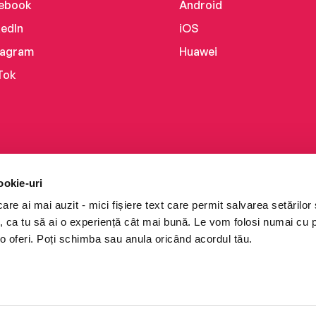
ebook
Android
kedIn
iOS
tagram
Huawei
Tok
ookie-uri
re ai mai auzit - mici fișiere text care permit salvarea setărilor 
te, ca tu să ai o experiență cât mai bună. Le vom folosi numai cu
o oferi. Poți schimba sau anula oricând acordul tău.
i books a Cărturești.