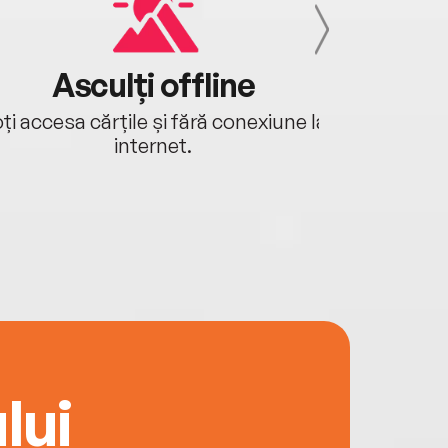
Asculți offline
Aj
ți accesa cărțile și fără conexiune la
Ascultă a
internet.
lui