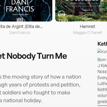
lita de Argint (Elita de...
Hamnet
Dani Francis
Maggie O'Farrell
Kat
et Nobody Turn Me
Born 
J Kir
Nobo
ls the moving story of how a nation
Every
Luthe
ugh years of protests and petition,
Kathl
ot soldiers who fought to make
volun
a national holiday.
grade