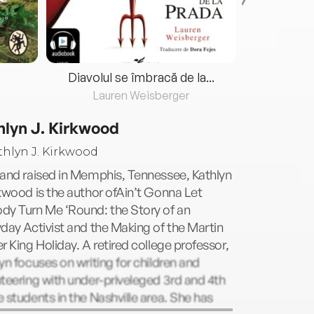
Diavolul se îmbracă de la...
Lauren Weisberger
Fre
hlyn J. Kirkwood
and raised in Memphis, Tennessee, Kathlyn
kwood is the author ofAin’t Gonna Let
dy Turn Me ‘Round: the Story of an
day Activist and the Making of the Martin
r King Holiday. A retired college professor,
yn focuses on writing for children and
teering with under-priveleged 3rd and 4th
 students in the Nashville area. She has