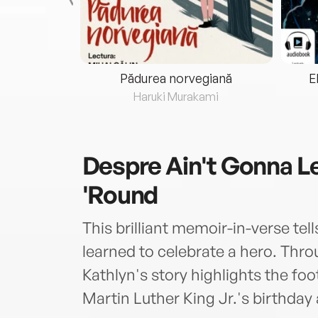
eria...
Pădurea norvegiană
E
ris
Haruki Murakami
Despre
Ain't Gonna L
'Round
This brilliant memoir-in-verse tel
learned to celebrate a hero. Thro
Kathlyn's story highlights the fo
Martin Luther King Jr.'s birthday 