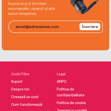
Înscrie-te și-ți trimitem
Editura Pandora M
recomandări, recenzii și alte
ISBN 9786069785003
lucruri simpatice.
Înscriere
AudioTribe
Legal
Suport
ANPC
Despre noi
Politica de
confidențialitate
Creează un cont
Politica de cookie
Cum funcționează
Termeni și condiții