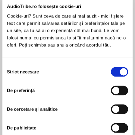
AudioTribe.ro folosește cookie-uri
Cookie-uri? Sunt ceva de care ai mai auzit - mici fișiere
text care permit salvarea setărilor și preferințelor tale pe
Elita de Argint (Elita
Diavolul se îmbracă de
Migdală
de...
la...
Dani Francis
Lauren Weisberger
Sohn Won-pyung
un site, ca tu să ai o experiență cât mai bună. Le vom
folosi numai cu permisiunea ta și îți mulțumim dacă ne-o
oferi. Poți schimba sau anula oricând acordul tău.
Despre
carte
Selecția
Strict necesare
Laureat National Jewish Book Award și
consimțământului
Christopher Award
Bestseller The New York Times
De preferință
„Alegerea ne amintește cum arată curajul în
MAI MULT
vremuri dificile și ne spune că avem cu toții
De cercetare și analitice
În acest moment nu există recenzii
darul de a cântări ce am pierdut și ce ne-a
pentru această carte
rămas." Oprah
De publicitate