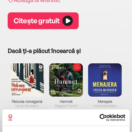
Citește gratuit
Dacă ți-a plăcut încearcă și
a...
Pădurea norvegiană
Hamnet
Menajera
I
Haruki Murakami
Maggie O'Farrell
Freida McFadden