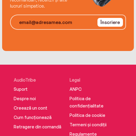
imbogatite de sens.“
lucruri simpatice.
The Guardian
Editura Nemira
Înscriere
978-606-43-0345-5
AudioTribe
Legal
Suport
ANPC
Despre noi
Politica de
confidențialitate
Creează un cont
Politica de cookie
Cum funcționează
Termeni și condiții
Retragere din comandă
Regulamente