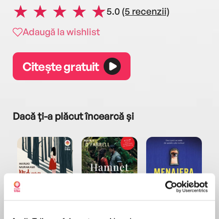
5.0
(5 recenzii)
Adaugă la wishlist
Citește gratuit
Dacă ți-a plăcut încearcă și
a...
Pădurea norvegiană
Hamnet
Menajera
I
Haruki Murakami
Maggie O'Farrell
Freida McFadden