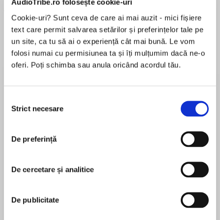
AudioTribe.ro folosește cookie-uri
Cookie-uri? Sunt ceva de care ai mai auzit - mici fișiere
text care permit salvarea setărilor și preferințelor tale pe
un site, ca tu să ai o experiență cât mai bună. Le vom
folosi numai cu permisiunea ta și îți mulțumim dacă ne-o
oferi. Poți schimba sau anula oricând acordul tău.
Elita de Argint (Elita
Diavolul se îmbracă de
Migdală
de...
la...
Dani Francis
Lauren Weisberger
Sohn Won-pyung
Selecția
Strict necesare
consimțământului
Despre
carte
De preferință
A doua parte din seria TURNUL INTUNECAT.
De cercetare și analitice
La capatul noptii de zece ani, omul in negru se
transforma intr-o mana de oase, iar Roland se
trezeste pe o plaja parasita din strania lume
De publicitate
MAI MULT
paralela ce oglindeste distorsionat lumea