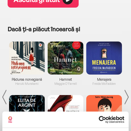
Dacă ți-a plăcut încearcă și
a...
Pădurea norvegiană
Hamnet
Menajera
I
Haruki Murakami
Maggie O'Farrell
Freida McFadden