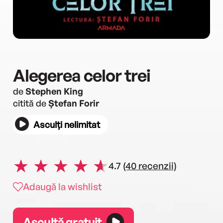
Alegerea celor trei
de
Stephen King
citită de
Ștefan Forir
Asculți nelimitat
4.7
(40 recenzii)
Adaugă la wishlist
Ascultă gratuit