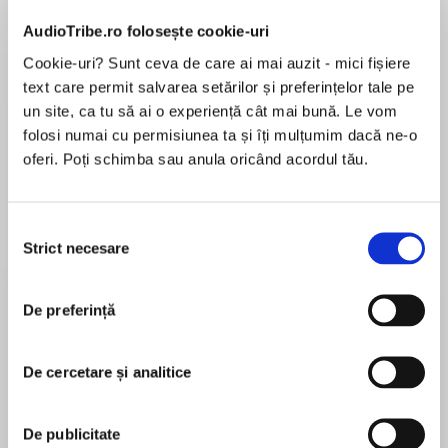
Elita de Argint (Elita
Diavolul se îmbracă de
Migdală
de...
la...
Dani Francis
Lauren Weisberger
Sohn Won-pyung
AudioTribe.ro folosește cookie-uri
Cookie-uri? Sunt ceva de care ai mai auzit - mici fișiere
text care permit salvarea setărilor și preferințelor tale pe
un site, ca tu să ai o experiență cât mai bună. Le vom
Despre
carte
folosi numai cu permisiunea ta și îți mulțumim dacă ne-o
oferi. Poți schimba sau anula oricând acordul tău.
A doua parte din seria TURNUL ÎNTUNECAT.
„Complex și fascinant.”
Selecția
Booklist
Strict necesare
consimțământului
La capătul nopții, omul în negru se transformă
MAI MULT
într-o mână de oase, iar Roland se trezește pe o
Recenzii
De preferință
plajă părăsită din strania lume paralelă ce
oglindește distorsionat lumea noastră.
După ce înfruntă creaturi bizare, ieșite din
De cercetare și analitice
O porcărie
marea năvalnică, Roland deschide porți
misterioase care duc spre perioade de timp
diferite din istoria orașului New York.
De publicitate