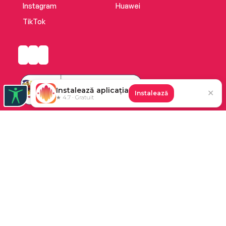
Instagram
Huawei
TikTok
Instalează aplicația
✕
Instalează
★ 4.7 · Gratuit
Platforma de audiobooks și books a Cărturești.