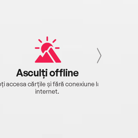
Asculți offline
Aj
ți accesa cărțile și fără conexiune la
Ascultă a
internet.