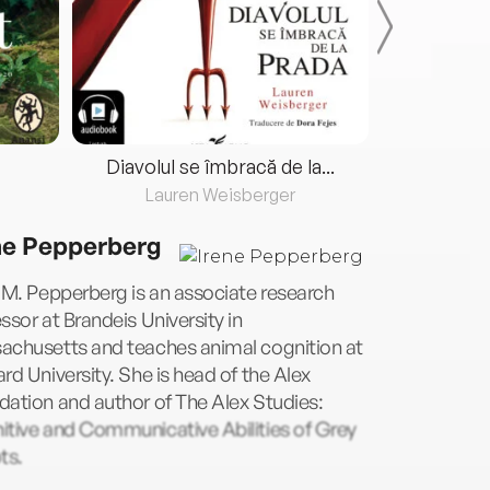
Diavolul se îmbracă de la...
Lauren Weisberger
Fre
ne Pepperberg
 M. Pepperberg is an associate research
ssor at Brandeis University in
achusetts and teaches animal cognition at
rd University. She is head of the Alex
ation and author of The Alex Studies:
itive and Communicative Abilities of Grey
ts.