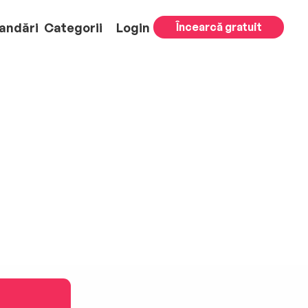
andări
Categorii
Login
Încearcă gratuit