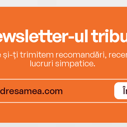
wsletter-ul tribu
e și-ți trimitem recomandări, recenz
lucruri simpatice.