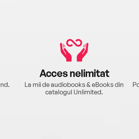
Acces nelimitat
ând.
La mii de audiobooks & eBooks din
Po
catalogul Unlimited.