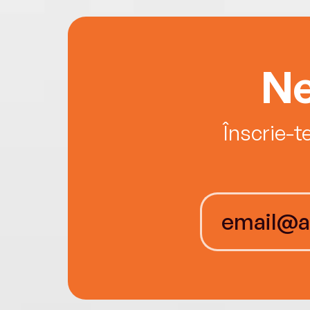
Ne
Înscrie-t