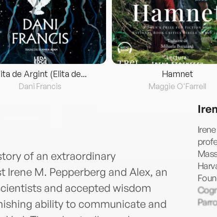
lita de Argint (Elita de...
Hamnet
Dani Francis
Maggie O'Farrell
Ire
Irene
profe
Mass
story of an extraordinary
Harva
t Irene M. Pepperberg and Alex, an
Found
scientists and accepted wisdom
Cogn
Parro
ishing ability to communicate and