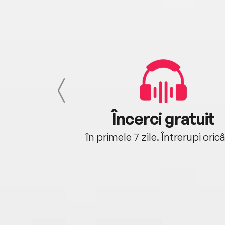
cu tine
Încerci gratuit
oriunde ești.
în primele 7 zile. Întrerupi oric