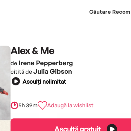
Căutare
Recom
Alex & Me
Irene Pepperberg
de
Julia Gibson
citită de
Asculți nelimitat
5h 39m
Adaugă la wishlist
Ascultă gratuit