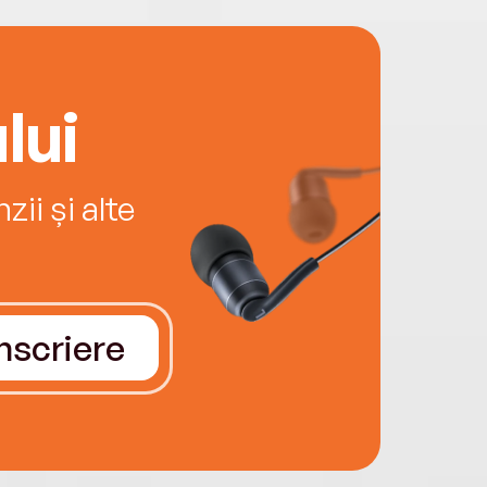
lui
ii și alte
Înscriere