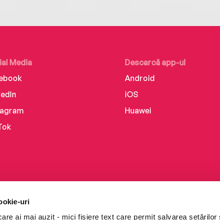
ial Media
Descarcă app-ul
ebook
Android
kedIn
iOS
tagram
Huawei
Tok
ookie-uri
re ai mai auzit - mici fișiere text care permit salvarea setărilor 