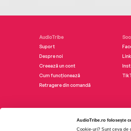
AudioTribe
Soc
Suport
Fac
Despre noi
Lin
Creează un cont
Ins
Cum funcționează
Tik
Retragere din comandă
AudioTribe.ro folosește c
Cookie-uri? Sunt ceva de ca