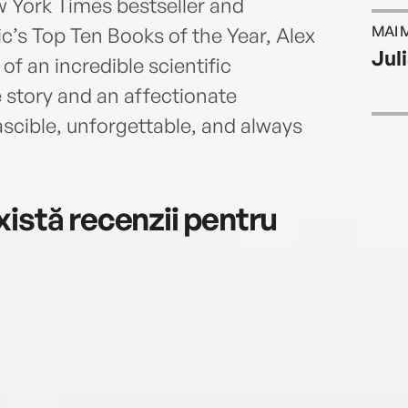
 York Times bestseller and
MAI 
ic’s Top Ten Books of the Year, Alex
Jul
f an incredible scientific
e story and an affectionate
cible, unforgettable, and always
istă recenzii pentru