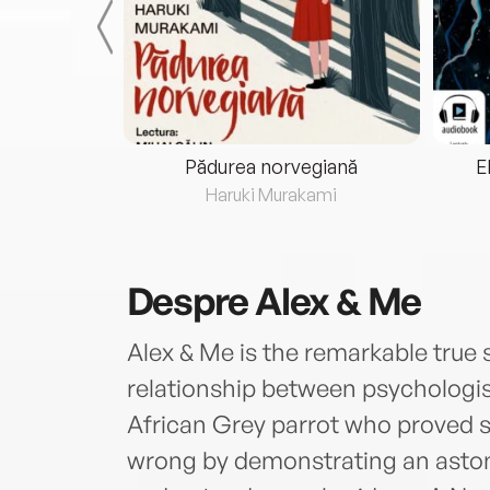
eria...
Pădurea norvegiană
E
ris
Haruki Murakami
Despre
Alex & Me
Alex & Me is the remarkable true 
relationship between psychologis
African Grey parrot who proved 
wrong by demonstrating an aston