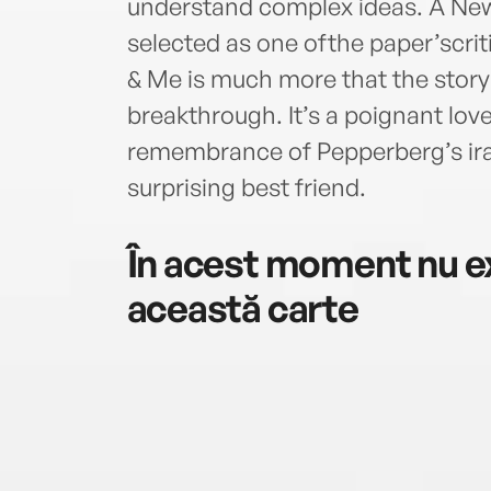
understand complex ideas. A New
selected as one ofthe paper’scrit
& Me is much more that the story o
breakthrough. It’s a poignant lov
remembrance of Pepperberg’s iras
surprising best friend.
În acest moment nu ex
această carte