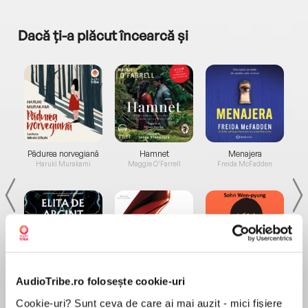
Dacă ți-a plăcut încearcă și
a...
Pădurea norvegiană
Hamnet
Menajera
I
Haruki Murakami
Maggie O'Farrell
Freida McFadden
Elita de Argint (Elita
Diavolul se îmbracă de
Migdală
AudioTribe.ro folosește cookie-uri
de...
la...
Dani Francis
Lauren Weisberger
Sohn Won-pyung
Cookie-uri? Sunt ceva de care ai mai auzit - mici fișiere