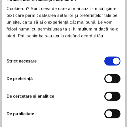
de...
la...
Dani Francis
Lauren Weisberger
Sohn Won-pyung
Cookie-uri? Sunt ceva de care ai mai auzit - mici fișiere
text care permit salvarea setărilor și preferințelor tale pe
un site, ca tu să ai o experiență cât mai bună. Le vom
folosi numai cu permisiunea ta și îți mulțumim dacă ne-o
Despre
carte
oferi. Poți schimba sau anula oricând acordul tău.
2015-2016 Florida Sunshine State Young Readers
Award Winner!
Selecția
Strict necesare
consimțământului
With engaging illustrations on every spread, a
page-turning plot, a do-it-yourself experiment
MAI MULT
on building your own rocket, and fun science
De preferință
În acest moment nu există recenzii
facts throughout, this is the perfect chapter
pentru această carte
book for young readers! And it’s all from the
De cercetare și analitice
amazing brain of MIT graduate Nate Ball, host of
Nate Ball
PBS’s Emmy Award-winning Design Squad
series.
De publicitate
Nate Ball is the host of the Emmy and Peabody
award-winning PBS reality shows Design Squad
When a four-inch-tall alien crash-lands through