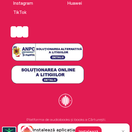
Instagram
Huawei
TikTok
Platforma de audiobooks și books a Cărturești.
Instalează aplicația
✕
Instalează