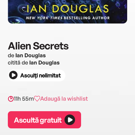
Alien Secrets
de
Ian Douglas
citită de
Ian Douglas
Asculți nelimitat
11h 55m
Adaugă la wishlist
Ascultă gratuit