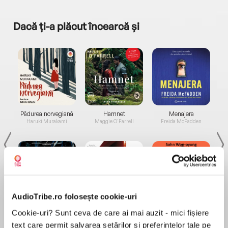
Dacă ți-a plăcut încearcă și
a...
Pădurea norvegiană
Hamnet
Menajera
I
Haruki Murakami
Maggie O'Farrell
Freida McFadden
AudioTribe.ro folosește cookie-uri
Elita de Argint (Elita
Diavolul se îmbracă de
Migdală
Cookie-uri? Sunt ceva de care ai mai auzit - mici fișiere
de...
la...
Dani Francis
Lauren Weisberger
Sohn Won-pyung
text care permit salvarea setărilor și preferințelor tale pe