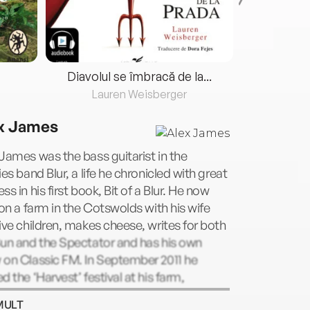
Diavolul se îmbracă de la...
Lauren Weisberger
Fre
x James
James was the bass guitarist in the
ies band Blur, a life he chronicled with great
ss in his first book, Bit of a Blur. He now
 on a farm in the Cotswolds with his wife
ive children, makes cheese, writes for both
Sun and the Spectator and has his own
 on Classic FM. In September 2011 he
d the ‘Harvest’ festival at his farm,
ning the best in British music and food.
MULT