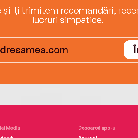
e și-ți trimitem recomandări, recenz
lucruri simpatice.
ial Media
Descarcă app-ul
ebook
Android