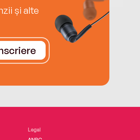
ii și alte
Înscriere
Legal
ANPC