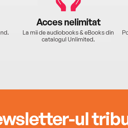
Acces nelimitat
ând.
La mii de audiobooks & eBooks din
Po
catalogul Unlimited.
wsletter-ul tribu