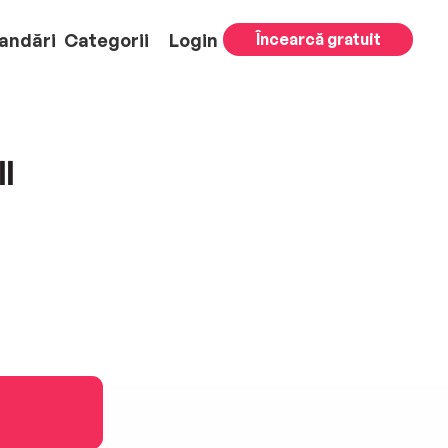
andări
Categorii
Login
Încearcă gratuit
l