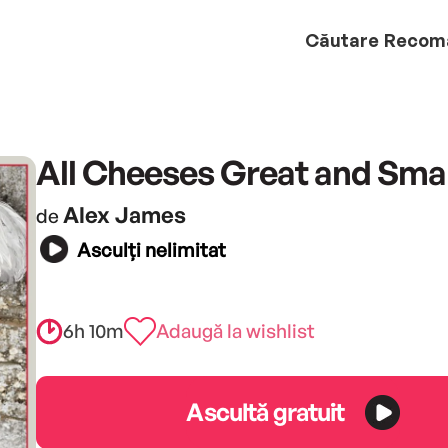
Căutare
Recom
All Cheeses Great and Smal
Alex James
de
Asculți nelimitat
6h 10m
Adaugă la wishlist
Ascultă gratuit