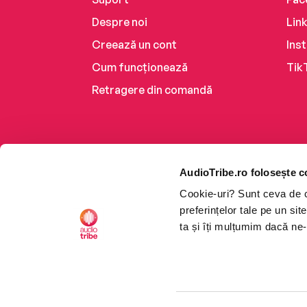
Despre noi
Lin
Creează un cont
Ins
Cum funcționează
Tik
Retragere din comandă
AudioTribe.ro folosește c
Cookie-uri? Sunt ceva de ca
preferințelor tale pe un si
ta și îți mulțumim dacă ne-
Platforma de audiobooks ș