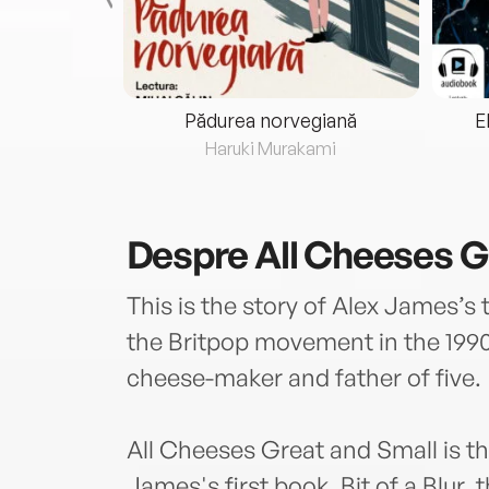
eria...
Pădurea norvegiană
E
ris
Haruki Murakami
Despre
All Cheeses G
This is the story of Alex James’s t
the Britpop movement in the 1990
cheese-maker and father of five.
All Cheeses Great and Small is t
James's first book, Bit of a Blur, 