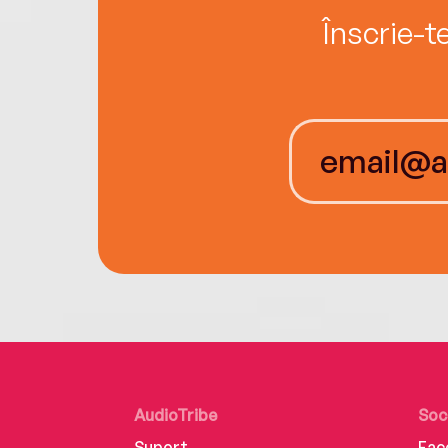
Înscrie-t
AudioTribe
Soc
Suport
Fac