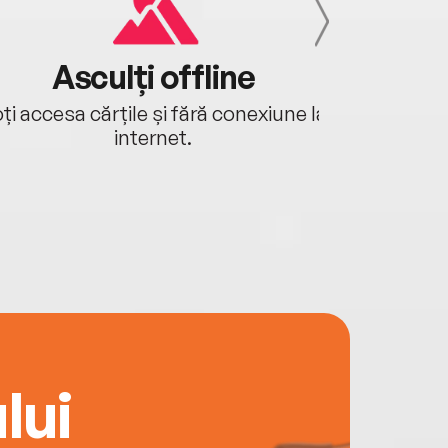
Asculți offline
Aj
ți accesa cărțile și fără conexiune la
Ascultă a
internet.
lui