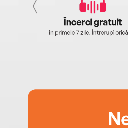
cu tine
Încerci gratuit
oriunde ești.
în primele 7 zile. Întrerupi oric
Ne