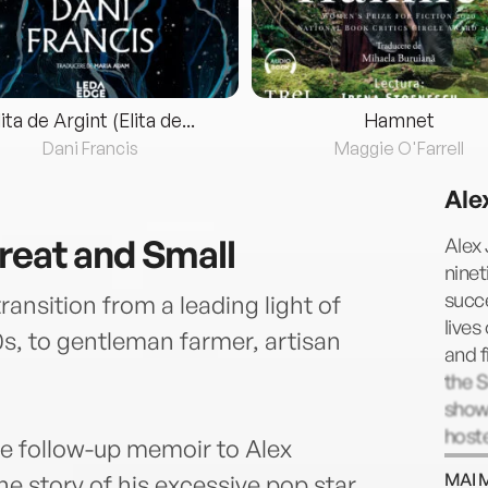
lita de Argint (Elita de...
Hamnet
Dani Francis
Maggie O'Farrell
Ale
reat and Small
Alex 
ninet
succe
ransition from a leading light of
lives
s, to gentleman farmer, artisan
and f
the 
show
hoste
he follow-up memoir to Alex
combi
MAI 
the story of his excessive pop star