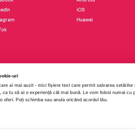
kedIn
iOS
tagram
Huawei
Tok
ookie-uri
re ai mai auzit - mici fișiere text care permit salvarea setărilor 
te, ca tu să ai o experiență cât mai bună. Le vom folosi numai cu
o oferi. Poți schimba sau anula oricând acordul tău.
i books a Cărturești.