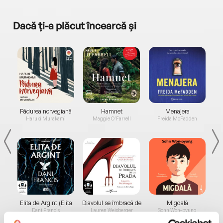
Dacă ți-a plăcut încearcă și
a...
Pădurea norvegiană
Hamnet
Menajera
I
Haruki Murakami
Maggie O'Farrell
Freida McFadden
Elita de Argint (Elita
Diavolul se îmbracă de
Migdală
de...
la...
Dani Francis
Lauren Weisberger
Sohn Won-pyung