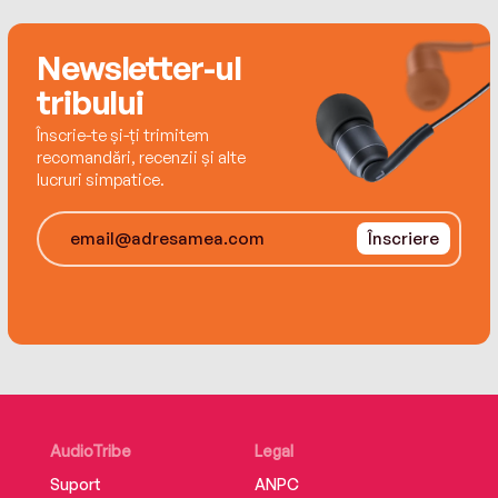
Newsletter-ul
tribului
Înscrie-te și-ți trimitem
recomandări, recenzii și alte
lucruri simpatice.
Înscriere
AudioTribe
Legal
Suport
ANPC