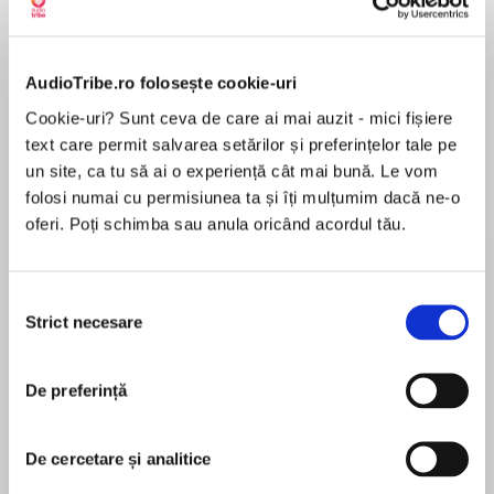
AudioTribe.ro folosește cookie-uri
Despre
carte
Cookie-uri? Sunt ceva de care ai mai auzit - mici fișiere
Time to die…
text care permit salvarea setărilor și preferințelor tale pe
The explosive new thriller featuring Kate
un site, ca tu să ai o experiență cât mai bună. Le vom
Maddox from the writers of Catch Your Death
folosi numai cu permisiunea ta și îți mulțumim dacă ne-o
and Killing Cupid.
oferi. Poți schimba sau anula oricând acordul tău.
MAI MULT
Two years on from uncovering a terrifying
În acest moment nu există recenzii
conspiracy of rogue scientists, all Kate Maddox
Selecția
pentru această carte
wants is to lead a normal life with her partner
Strict necesare
consimțământului
Paul and son Jack. But then a face from the
Mark Edwards
past turns up, bringing chilling news.
De preferință
A devastating new strain of the virus that killed
Mark Edwards has been a Head of Science for 8
Kate’s parents is loose in L.A. – and when a
years and has been a KS3-5 Physics teacher for
bomb rips through a hotel killing many top
De cercetare și analitice
over 30 years including teaching IGCSE Physics
scientists, it becomes clear someone will do