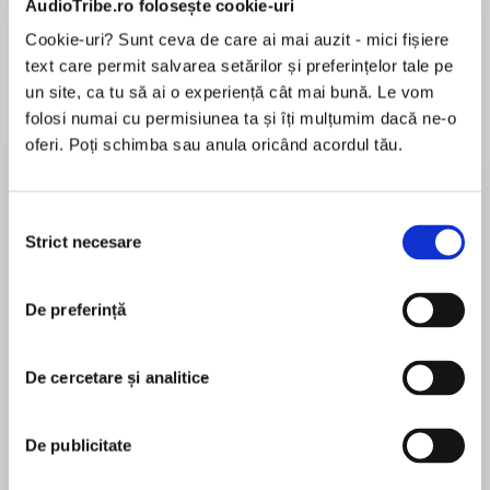
AudioTribe.ro folosește cookie-uri
Cookie-uri? Sunt ceva de care ai mai auzit - mici fișiere
text care permit salvarea setărilor și preferințelor tale pe
Despre
carte
un site, ca tu să ai o experiență cât mai bună. Le vom
folosi numai cu permisiunea ta și îți mulțumim dacă ne-o
She could have stopped an awful crime. She
oferi. Poți schimba sau anula oricând acordul tău.
could have saved a life. She tried to forget
about it. But now, the truth is out. The terrifying
new psychological thriller from the bestselling
Selecția
author of Retribution and Pretty Little Things.
Strict necesare
consimțământului
MAI MULT
În acest moment nu există recenzii
Faith Saunders is the perfect wife, mother, and
De preferință
pentru această carte
community champion – loved and admired by
all who know her. One night will change
everything.
De cercetare și analitice
Jilliane Hoffman
As she drives home in the pouring rain, a
De publicitate
dishevelled young woman appears out of
Jilliane Hoffman began her professional career as
nowhere, pleading for help. The isolated stretch
an Assistant State Attorney prosecuting felonies