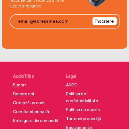
recomandări, recenzii și alte
lucruri simpatice.
Înscriere
AudioTribe
Legal
Suport
ANPC
Despre noi
Politica de
confidențialitate
Creează un cont
Politica de cookie
Cum funcționează
Termeni și condiții
Retragere din comandă
Regulamente