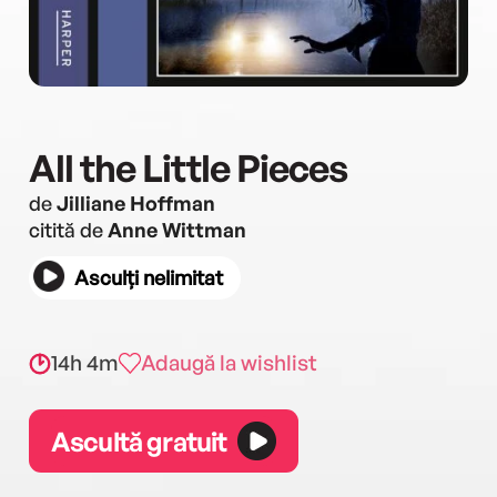
All the Little Pieces
de
Jilliane Hoffman
citită de
Anne Wittman
Asculți nelimitat
14h 4m
Adaugă la wishlist
Ascultă gratuit