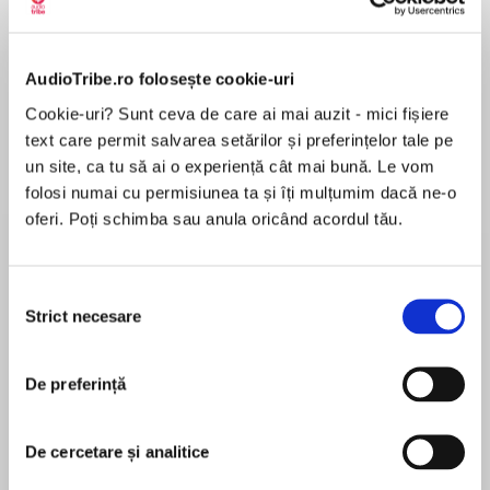
Elita de Argint (Elita
Diavolul se îmbracă de
Migdală
de...
la...
Dani Francis
Lauren Weisberger
Sohn Won-pyung
AudioTribe.ro folosește cookie-uri
Cookie-uri? Sunt ceva de care ai mai auzit - mici fișiere
text care permit salvarea setărilor și preferințelor tale pe
Despre
carte
un site, ca tu să ai o experiență cât mai bună. Le vom
The explosive conclusion to Veronica Roth's #1
folosi numai cu permisiunea ta și îți mulțumim dacă ne-o
New York Times bestselling Divergent series of
oferi. Poți schimba sau anula oricând acordul tău.
books reveals the secrets of the dystopian
world that captivated millions of readers and
film fans in Divergent and Insurgent.
Selecția
MAI MULT
Strict necesare
consimțământului
În acest moment nu există recenzii
One choice will define you. What if your whole
pentru această carte
world was a lie? What if a single revelation—like
De preferință
a single choice—changed everything? What if
love and loyalty made you do things you never
expected?
De cercetare și analitice
Veronica Roth