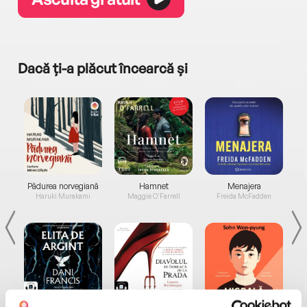
Dacă ți-a plăcut încearcă și
a...
Pădurea norvegiană
Hamnet
Menajera
I
Haruki Murakami
Maggie O'Farrell
Freida McFadden