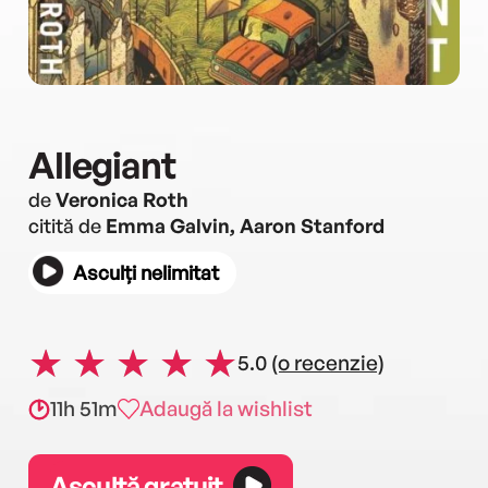
Allegiant
de
Veronica Roth
citită de
Emma Galvin, Aaron Stanford
Asculți nelimitat
5.0
(o recenzie)
11h 51m
Adaugă la wishlist
Ascultă gratuit