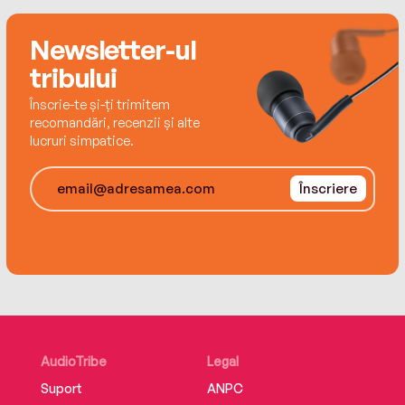
Newsletter-ul
tribului
Înscrie-te și-ți trimitem
recomandări, recenzii și alte
lucruri simpatice.
Înscriere
AudioTribe
Legal
Suport
ANPC