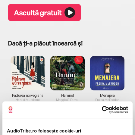
Ascultă gratuit
Dacă ți-a plăcut încearcă și
a...
Pădurea norvegiană
Hamnet
Menajera
I
Haruki Murakami
Maggie O'Farrell
Freida McFadden
AudioTribe.ro folosește cookie-uri