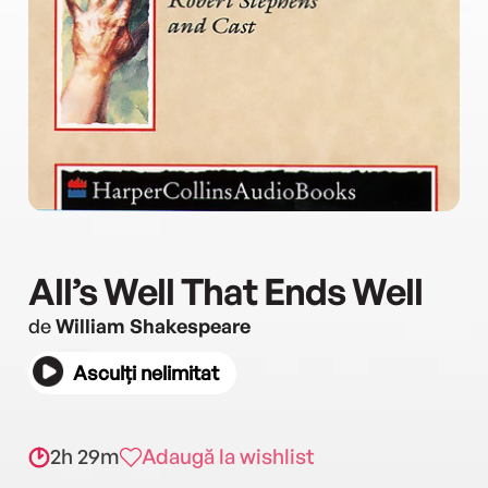
All’s Well That Ends Well
de
William Shakespeare
Asculți nelimitat
2h 29m
Adaugă la wishlist