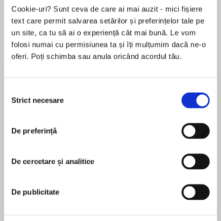
Cookie-uri? Sunt ceva de care ai mai auzit - mici fișiere
text care permit salvarea setărilor și preferințelor tale pe
Elita de Argint (Elita
Diavolul se îmbracă de
Migdală
un site, ca tu să ai o experiență cât mai bună. Le vom
de...
la...
Dani Francis
Lauren Weisberger
Sohn Won-pyung
folosi numai cu permisiunea ta și îți mulțumim dacă ne-o
oferi. Poți schimba sau anula oricând acordul tău.
Despre
carte
Selecția
Strict necesare
consimțământului
All's Well That Ends Well is a play by William
Shakespeare. It is believed to have been written
between 1604 and 1605, and was originally
De preferință
published in the First Folio in 1623
De cercetare și analitice
MAI MULT
Though originally the play was classified as a
În acest moment nu există recenzii
comedy, the play is now considered by some
pentru această carte
critics to be one of his problem plays, so named
De publicitate
because they cannot be neatly classified as
William Shakespeare
tragedy or comedy.