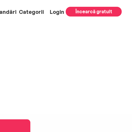
andări
Categorii
Login
Încearcă gratuit