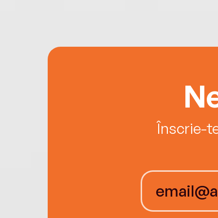
Ne
Înscrie-t