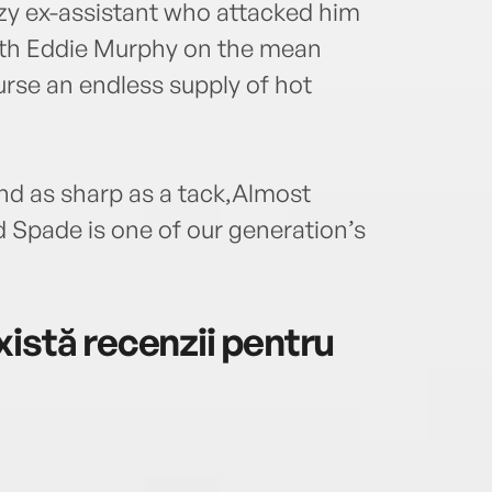
azy ex-assistant who attacked him
with Eddie Murphy on the mean
ourse an endless supply of hot
nd as sharp as a tack,Almost
 Spade is one of our generation’s
istă recenzii pentru