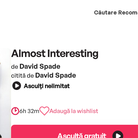
Căutare
Recom
Almost Interesting
David Spade
de
David Spade
citită de
Asculți nelimitat
6h 32m
Adaugă la wishlist
Ascultă gratuit