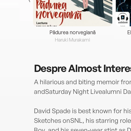
eria...
Pădurea norvegiană
E
ris
Haruki Murakami
Despre
Almost Intere
A hilarious and biting memoir fr
andSaturday Night Livealumni Da
David Spade is best known for h
Sketches onSNL, his starring rol
Boy, and his seven-year stint as 