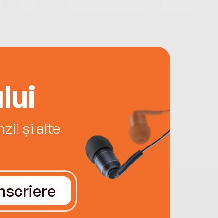
lui
ii și alte
Înscriere