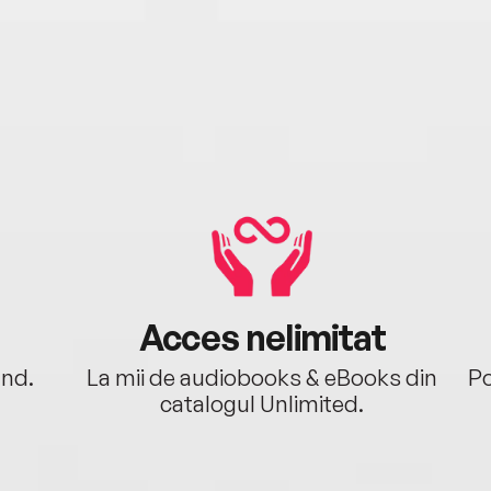
Acces nelimitat
ând.
La mii de audiobooks & eBooks din
Po
catalogul Unlimited.