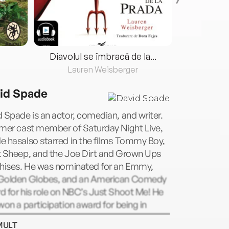
Diavolul se îmbracă de la...
Lauren Weisberger
Fre
id Spade
 Spade is an actor, comedian, and writer.
rmer cast member of Saturday Night Live,
 hasalso starred in the films Tommy Boy,
k Sheep, and the Joe Dirt and Grown Ups
chises. He was nominated for an Emmy,
Golden Globes, and an American Comedy
 for his role on NBC’s Just Shoot Me! He
won a participation award for being in
business. That’s the one he’s most proud
MULT