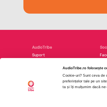
AudioTribe
Soc
Suport
Fac
Despre noi
Lin
AudioTribe.ro folosește c
Creează un cont
Ins
Cookie-uri? Sunt ceva de ca
Cum funcționează
Tik
preferințelor tale pe un si
Retragere din comandă
ta și îți mulțumim dacă ne-