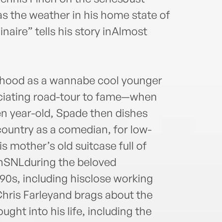
of. H
s the weather in his home state of
naire” tells his story inAlmost
ildhood as a wannabe cool younger
uciating road-tour to fame—when
en year-old, Spade then dishes
country as a comedian, for low-
s mother’s old suitcase full of
onSNLduring the beloved
90s, including hisclose working
Chris Farleyand brags about the
ught into his life, including the