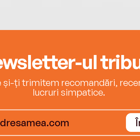
wsletter-ul tribu
e și-ți trimitem recomandări, recenz
lucruri simpatice.