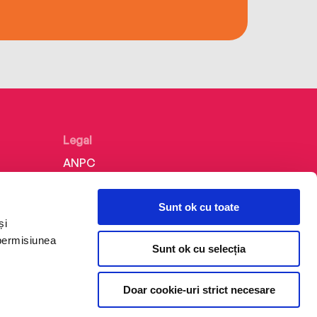
Legal
ANPC
Politica de confidențialitate
Sunt ok cu toate
Politica de cookie
și
Termeni și condiții
 permisiunea
Sunt ok cu selecția
Regulamente
Doar cookie-uri strict necesare