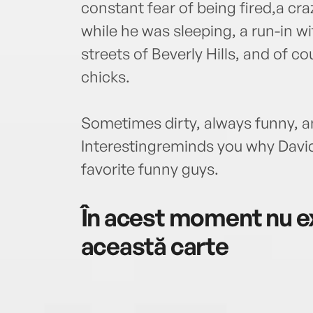
constant fear of being fired,a cr
while he was sleeping, a run-in 
streets of Beverly Hills, and of c
chicks.
Sometimes dirty, always funny, a
Interestingreminds you why David
favorite funny guys.
În acest moment nu ex
această carte