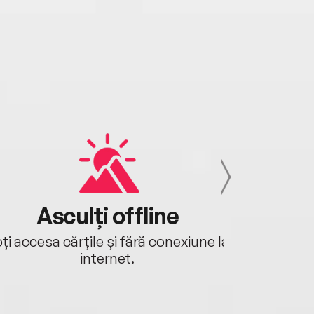
Asculți offline
Aj
ți accesa cărțile și fără conexiune la
Ascultă a
internet.