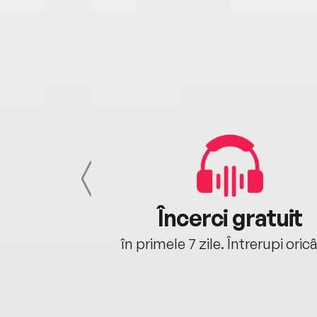
cu tine
Încerci gratuit
oriunde ești.
în primele 7 zile. Întrerupi oric