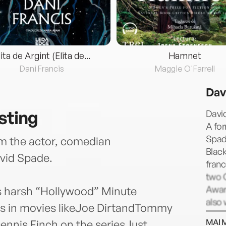
lita de Argint (Elita de...
Hamnet
Dani Francis
Maggie O'Farrell
Dav
sting
David
A fo
Spade
om the actor, comedian
Blac
vid Spade.
fran
two 
Award
is harsh “Hollywood” Minute
also 
es in movies likeJoe DirtandTommy
show 
MAI 
Dennis Finch on the seriesJust