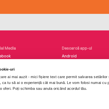
ial Media
Descarcă app-ul
ebook
Android
kedIn
iOS
ookie-uri
tagram
Huawei
re ai mai auzit - mici fișiere text care permit salvarea setărilor 
Tok
te, ca tu să ai o experiență cât mai bună. Le vom folosi numai cu
o oferi. Poți schimba sau anula oricând acordul tău.