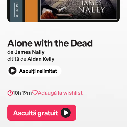
Alone with the Dead
de
James Nally
citită de
Aidan Kelly
Asculți nelimitat
10h 19m
Adaugă la wishlist
Ascultă gratuit