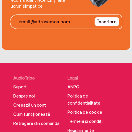
recomandări, recenzii și alte
lucruri simpatice.
Chilling, brutal, addictive – if you like Tim
Weaver and James Oswald, you will LOVE
Înscriere
James Nally.
AudioTribe
Legal
Suport
ANPC
Despre noi
Politica de
confidențialitate
Creează un cont
Politica de cookie
Cum funcționează
Termeni și condiții
Retragere din comandă
Regulamente