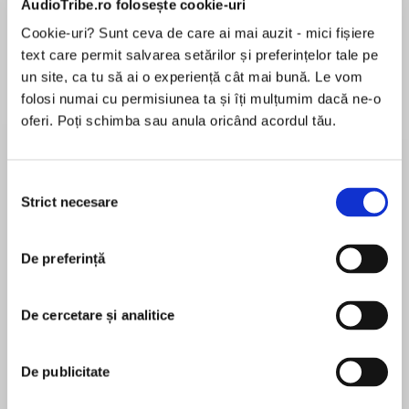
AudioTribe.ro folosește cookie-uri
Cookie-uri? Sunt ceva de care ai mai auzit - mici fișiere
text care permit salvarea setărilor și preferințelor tale pe
Despre
carte
un site, ca tu să ai o experiență cât mai bună. Le vom
folosi numai cu permisiunea ta și îți mulțumim dacă ne-o
‘Impeccable descriptions made the story come
oferi. Poți schimba sau anula oricând acordul tău.
alive…Exhilarating stuff’ THE SUN
The first in an electrifying new British detective
Selecția
series starring PC Donal Lynch.
Strict necesare
consimțământului
MAI MULT
În acest moment nu există recenzii
Meet PC Donal Lynch.
De preferință
pentru această carte
Irish runaway. Insomniac. Functioning alcoholic.
Donal is new to working the beat in London,
De cercetare și analitice
trying his
James Nally
best to forget that night. After all, there aren’t
De publicitate
many police
James ‘Jim’ Nally is a former Fleet Street news
officers who can say they have a convicted
agency reporter specialising in crime. For the past