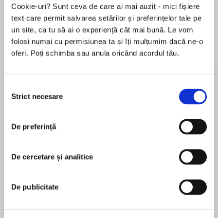
Cookie-uri? Sunt ceva de care ai mai auzit - mici fișiere
text care permit salvarea setărilor și preferințelor tale pe
un site, ca tu să ai o experiență cât mai bună. Le vom
Despre
carte
folosi numai cu permisiunea ta și îți mulțumim dacă ne-o
oferi. Poți schimba sau anula oricând acordul tău.
“Every James Rollins delivers mach-speed
mayhem, throat-clutching suspense, high-style
adventure, and a terrific story told terrifically.”
Selecția
—Steve Berry, author of The Romanov Prophecy
Strict necesare
consimțământului
MAI MULT
De preferință
În acest moment nu există recenzii
pentru această carte
The thriller king praised for his “edge-of-your-
seat excitement” (San Francisco Chronicle),
De cercetare și analitice
James Rollins
James Rollins storms the New York Times
bestseller list with every novel he writes. With
James Rollinsis the #1New York Timesbestselling
De publicitate
his latest breathtaking blockbuster, Altar of
author of international thrillers that have been
Eden, Rollins takes a breather from his Sigma
translated into more than forty languages. His
Force adventures (Map of Bones, Black Order,