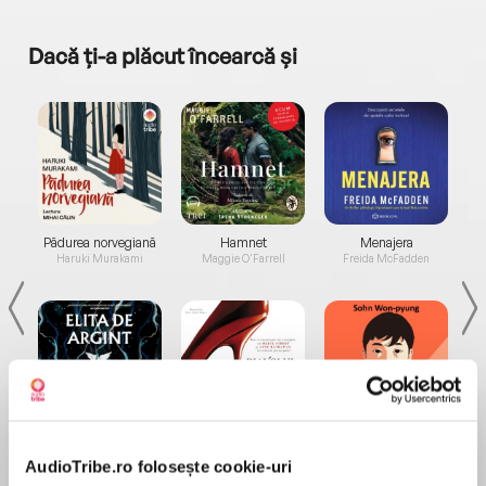
Dacă ți-a plăcut încearcă și
a...
Pădurea norvegiană
Hamnet
Menajera
I
Haruki Murakami
Maggie O'Farrell
Freida McFadden
Elita de Argint (Elita
Diavolul se îmbracă de
Migdală
de...
la...
Dani Francis
Lauren Weisberger
Sohn Won-pyung
AudioTribe.ro folosește cookie-uri