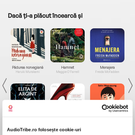
Dacă ți-a plăcut încearcă și
a...
Pădurea norvegiană
Hamnet
Menajera
I
Haruki Murakami
Maggie O'Farrell
Freida McFadden
Elita de Argint (Elita
Diavolul se îmbracă de
Migdală
de...
la...
Dani Francis
Lauren Weisberger
Sohn Won-pyung
AudioTribe.ro folosește cookie-uri