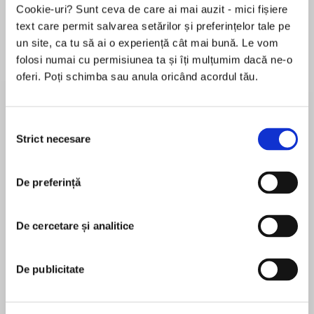
Cookie-uri? Sunt ceva de care ai mai auzit - mici fișiere
text care permit salvarea setărilor și preferințelor tale pe
un site, ca tu să ai o experiență cât mai bună. Le vom
Despre
carte
folosi numai cu permisiunea ta și îți mulțumim dacă ne-o
oferi. Poți schimba sau anula oricând acordul tău.
Buffalo Valley, North Dakota. A few years ago,
this was a dying town. Now it's come back to
life!
Selecția
Strict necesare
consimțământului
People are feeling good about living here again—
MAI MULT
the way they used to. They're feeling confident
De preferință
În acest moment nu există recenzii
about the future.
pentru această carte
Stalled lives are moving forward. People like
De cercetare și analitice
Debbie Macomber
Margaret Clemens are taking risks on new
ventures and on lifelong dreams. On happiness.
Debbie Macomber is a #1 New York Times and
De publicitate
Margaret is a local rancher who's finally getting
USA TODAY bestselling author and a leading
what she wants most. Marriage to cowboy Matt
voice in women’s fiction today. She is a multiple
Eilers. Her friends don't think Matt's such a