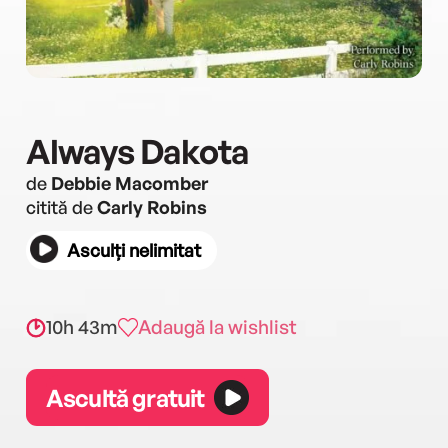
Always Dakota
de
Debbie Macomber
citită de
Carly Robins
Asculți nelimitat
10h 43m
Adaugă la wishlist
Ascultă gratuit