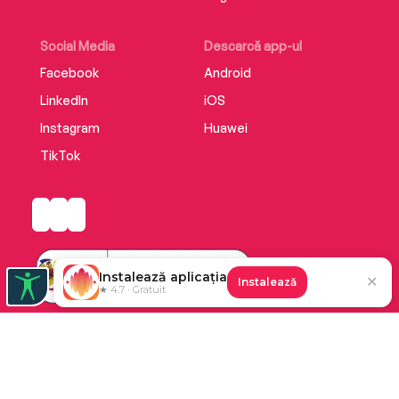
Social Media
Descarcă app-ul
Facebook
Android
LinkedIn
iOS
Instagram
Huawei
TikTok
Instalează aplicația
✕
Instalează
★ 4.7 · Gratuit