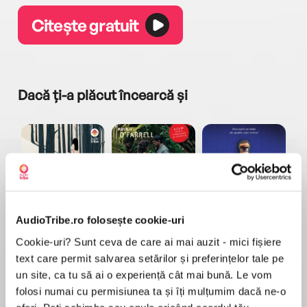
Citește gratuit
Dacă ți-a plăcut încearcă și
a...
Pădurea norvegiană
Hamnet
Menajera
I
AudioTribe.ro folosește cookie-uri
Haruki Murakami
Maggie O'Farrell
Freida McFadden
Cookie-uri? Sunt ceva de care ai mai auzit - mici fișiere
text care permit salvarea setărilor și preferințelor tale pe
un site, ca tu să ai o experiență cât mai bună. Le vom
folosi numai cu permisiunea ta și îți mulțumim dacă ne-o