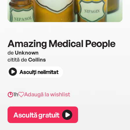
Amazing Medical People
de
Unknown
citită de
Collins
Asculți nelimitat
1h
Adaugă la wishlist
Ascultă gratuit