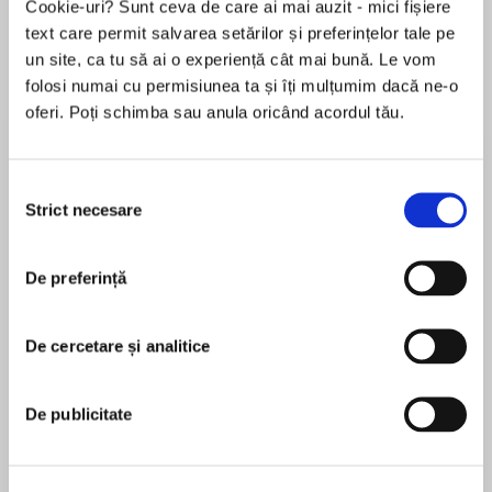
Cookie-uri? Sunt ceva de care ai mai auzit - mici fișiere
text care permit salvarea setărilor și preferințelor tale pe
un site, ca tu să ai o experiență cât mai bună. Le vom
folosi numai cu permisiunea ta și îți mulțumim dacă ne-o
Despre
carte
oferi. Poți schimba sau anula oricând acordul tău.
The inspiring stories of 6 people who changed
history.
Selecția
Strict necesare
consimțământului
Contents:
MAI MULT
Edward Jenner, the man who fought the terrible
De preferință
În acest moment nu există recenzii
disease, smallpox
pentru această carte
Florence Nightingale, the nurse known as ‘the
lady with the lamp’
De cercetare și analitice
Unknown
Elizabeth Garrett, England’s first female doctor
Carl Jung, the doctor who wanted to
De publicitate
understand the human mind
Jonas Salk who defeated the dangerous illness,
Collins
polio