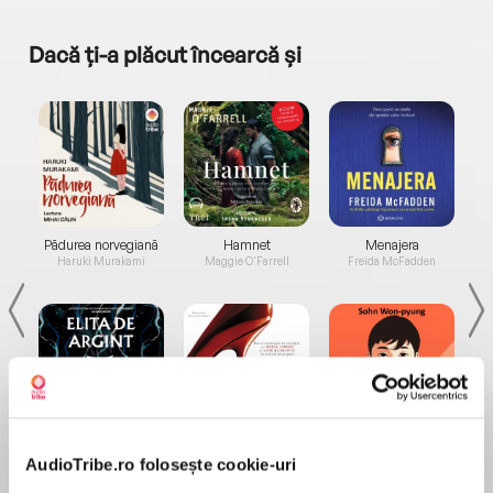
Dacă ți-a plăcut încearcă și
a...
Pădurea norvegiană
Hamnet
Menajera
I
Haruki Murakami
Maggie O'Farrell
Freida McFadden
Elita de Argint (Elita
Diavolul se îmbracă de
Migdală
de...
la...
AudioTribe.ro folosește cookie-uri
Dani Francis
Lauren Weisberger
Sohn Won-pyung