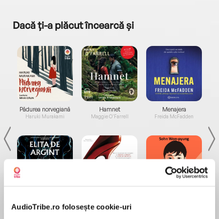
Dacă ți-a plăcut încearcă și
a...
Pădurea norvegiană
Hamnet
Menajera
I
Haruki Murakami
Maggie O'Farrell
Freida McFadden
Elita de Argint (Elita
Diavolul se îmbracă de
Migdală
de...
la...
AudioTribe.ro folosește cookie-uri
Dani Francis
Lauren Weisberger
Sohn Won-pyung