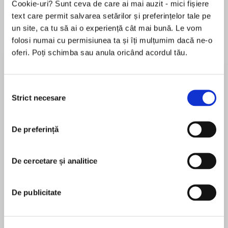
Cookie-uri? Sunt ceva de care ai mai auzit - mici fișiere
text care permit salvarea setărilor și preferințelor tale pe
un site, ca tu să ai o experiență cât mai bună. Le vom
folosi numai cu permisiunea ta și îți mulțumim dacă ne-o
Despre
carte
oferi. Poți schimba sau anula oricând acordul tău.
The inspiring stories of 6 people who changed
history.
Selecția
Strict necesare
consimțământului
Contents:
MAI MULT
Alfred Nobel, creator of the Nobel Prize
De preferință
În acest moment nu există recenzii
Andrew Carnegie, the businessman who built
pentru această carte
libraries for poor people
John D. Rockefeller who made money from oil
De cercetare și analitice
Unknown
and gave it all away
Thomas Barnardo who created homes for poor
De publicitate
children
Henry Wellcome who used his money for
Collins
medical research