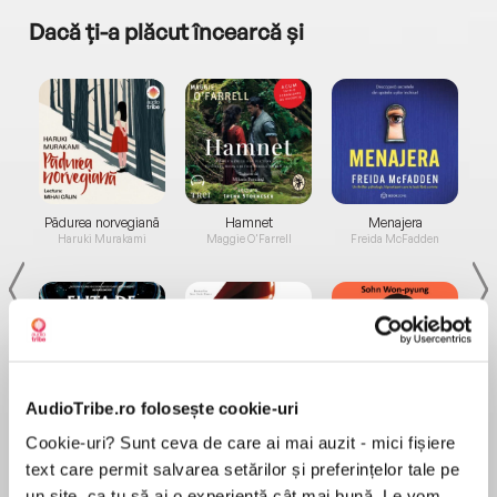
Dacă ți-a plăcut încearcă și
a...
Pădurea norvegiană
Hamnet
Menajera
I
Haruki Murakami
Maggie O'Farrell
Freida McFadden
AudioTribe.ro folosește cookie-uri
Elita de Argint (Elita
Diavolul se îmbracă de
Migdală
Cookie-uri? Sunt ceva de care ai mai auzit - mici fișiere
de...
la...
Dani Francis
Lauren Weisberger
Sohn Won-pyung
text care permit salvarea setărilor și preferințelor tale pe
un site, ca tu să ai o experiență cât mai bună. Le vom