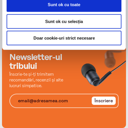
structure of DNA
Sunt ok cu toate
Sunt ok cu selecția
BRITISH ENGLISH
Word count: 13,021
Headword count: 1,064
Doar cookie-uri strict necesare
Newsletter-ul
PLUS: visit www.collinselt.com/readers for
tribului
videos, teacher resources and self-study
materials.
Înscrie-te și-ți trimitem
recomandări, recenzii și alte
lucruri simpatice.
This book is Level 3 in the Collins ELT Readers
series.
Înscriere
Level 3 is equivalent to CEF level B1.
About the Amazing People series: