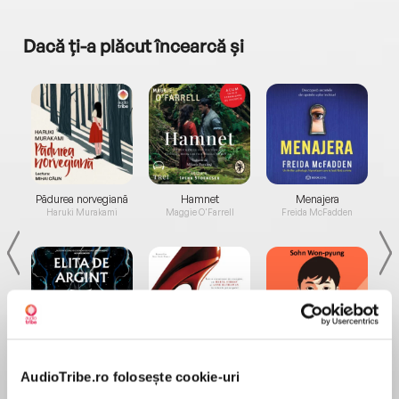
Dacă ți-a plăcut încearcă și
a...
Pădurea norvegiană
Hamnet
Menajera
I
Haruki Murakami
Maggie O'Farrell
Freida McFadden
Elita de Argint (Elita
Diavolul se îmbracă de
Migdală
de...
la...
AudioTribe.ro folosește cookie-uri
Dani Francis
Lauren Weisberger
Sohn Won-pyung