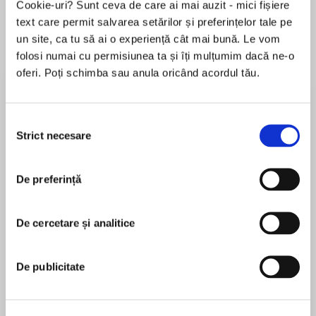
Cookie-uri? Sunt ceva de care ai mai auzit - mici fișiere
text care permit salvarea setărilor și preferințelor tale pe
un site, ca tu să ai o experiență cât mai bună. Le vom
folosi numai cu permisiunea ta și îți mulțumim dacă ne-o
Despre
carte
oferi. Poți schimba sau anula oricând acordul tău.
The inspiring stories of 6 people who changed
history.
Selecția
Strict necesare
consimțământului
Contents:
MAI MULT
Harriet Tubman, the slave who helped hundreds
De preferință
În acest moment nu există recenzii
of other slaves to escape
pentru această carte
Emmeline Pankhurst who wanted women to be
able to vote
De cercetare și analitice
Unknown
Maria Montessori, the doctor who found a new
way to teach children
De publicitate
Helen Keller, the deaf and blind woman who
became a famous teacher
Collins
Eva Perón, the actress who helped poor and