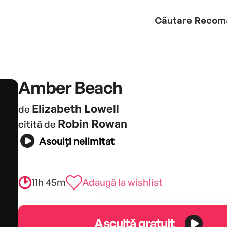
Căutare
Recom
Amber Beach
Elizabeth Lowell
de
Robin Rowan
citită de
Asculți nelimitat
11h 45m
Adaugă la wishlist
Ascultă gratuit