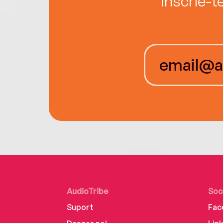
Înscrie-t
AudioTribe
Soc
Suport
Fac