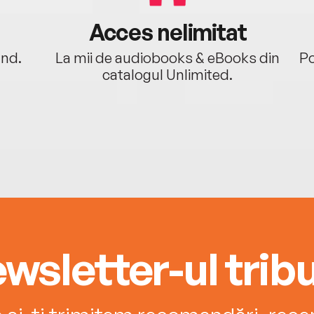
Acces nelimitat
ând.
La mii de audiobooks & eBooks din
Po
catalogul Unlimited.
wsletter-ul tribu