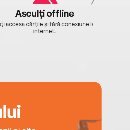
Asculți offline
Aj
ți accesa cărțile și fără conexiune la
Ascultă a
internet.
lui