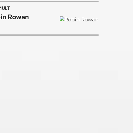
nspire her writing.
MULT
in Rowan