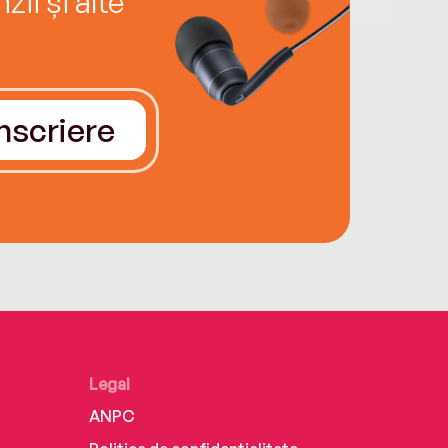
ii și alte
Înscriere
Legal
ANPC