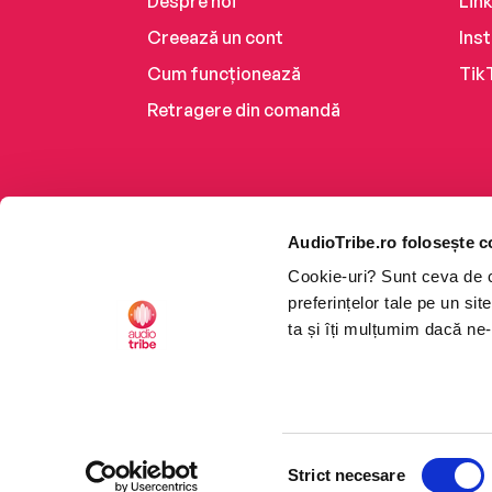
Despre noi
Lin
Creează un cont
Ins
Cum funcționează
Tik
Retragere din comandă
AudioTribe.ro folosește c
Cookie-uri? Sunt ceva de ca
preferințelor tale pe un si
ta și îți mulțumim dacă ne-
Platforma de audiobooks ș
Selecția
CTRL+F2
CTRL+F2
©2026 Nemo EPG SRL. Toat
Strict necesare
consimțământului