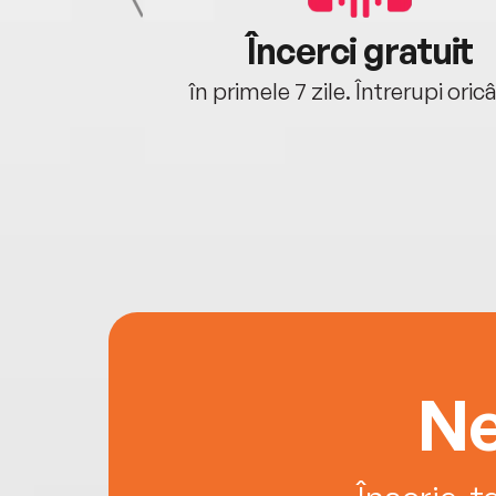
cu tine
Încerci gratuit
oriunde ești.
în primele 7 zile. Întrerupi oric
Ne