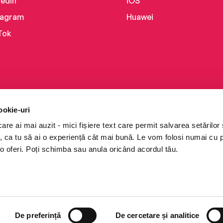
kedIn
iOS
tagram
Huawei
Tok
ookie-uri
re ai mai auzit - mici fișiere text care permit salvarea setărilor 
te, ca tu să ai o experiență cât mai bună. Le vom folosi numai cu
o oferi. Poți schimba sau anula oricând acordul tău.
i books a Cărturești.
e drepturile rezervate.
De preferință
De cercetare și analitice