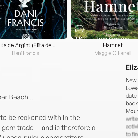
lita de Argint (Elita de...
Hamnet
Dani Francis
Maggie O'Farrell
Eli
New Y
Lowel
date 
er Beach ...
books
Moun
to be reckoned with in the
write
activ
gem trade -- and is therefore a
to fi
f unscrupulous competitors.