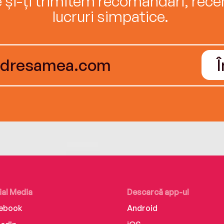
e și-ți trimitem recomandări, recenz
lucruri simpatice.
ial Media
Descarcă app-ul
ebook
Android