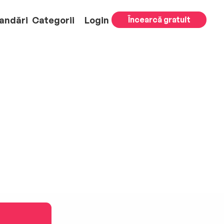
andări
Categorii
Login
Încearcă gratuit