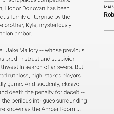
and i
MAI 
, Honor Donovan has been
Rob
rous family enterprise by the
e brother, Kyle, mysteriously
stolen amber.
de" Jake Mallory -- whose previous
s bred mistrust and suspicion --
rthwest in search of answers. But
red ruthless, high-stakes players
dly game. And suddenly, elusive
 and death the penalty for deceit --
 the perilous intrigues surrounding
sure known as the Amber Room ...