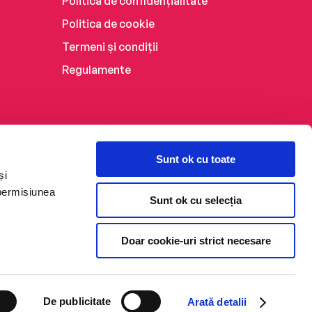
Politica de confidențialitate
Politica de cookie
Termeni și condiții
Regulamente
Sunt ok cu toate
și
 permisiunea
Sunt ok cu selecția
Doar cookie-uri strict necesare
De publicitate
Arată detalii