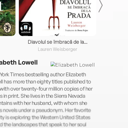
Diavolul se îmbracă de la...
Lauren Weisberger
Fre
zabeth Lowell
ork Times bestselling author Elizabeth
l has more than eighty titles published to
with over twenty-four million copies of her
 in print. She lives in the Sierra Nevada
tains with her husband, with whom she
s novels under a pseudonym. Her favorite
ity is exploring the Western United States
nd the landscapes that speak to her soul