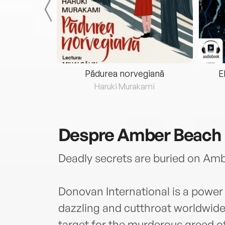
eria...
Pădurea norvegiană
E
ris
Haruki Murakami
Despre
Amber Beach
Deadly secrets are buried on Amb
Donovan International is a power 
dazzling and cutthroat worldwide 
target for the murderous greed o