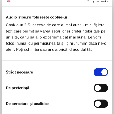
Elita de Argint (Elita
Diavolul se îmbracă de
Migdală
de...
la...
Dani Francis
Lauren Weisberger
Sohn Won-pyung
AudioTribe.ro folosește cookie-uri
Cookie-uri? Sunt ceva de care ai mai auzit - mici fișiere
text care permit salvarea setărilor și preferințelor tale pe
un site, ca tu să ai o experiență cât mai bună. Le vom
Despre
carte
folosi numai cu permisiunea ta și îți mulțumim dacă ne-o
A funny book that makes you cry. A sad book
oferi. Poți schimba sau anula oricând acordul tău.
that makes you laugh. A book about two sisters
and their family that makes you wish you were
part of it--and grateful that you are not. In short,
Selecția
Strict necesare
this book is one surprise after another. The only
consimțământului
MAI MULT
thing that is not a surprise is that Vera B.
În acest moment nu există recenzii
Williams has created a wholly unforgettable,
De preferință
pentru această carte
absolutely wonderful portrait of Amber, Essie,
and their world. Open the book. You will never
Vera B. Williams
be the same again.
De cercetare și analitice
Vera B. Williams began her career in children’s