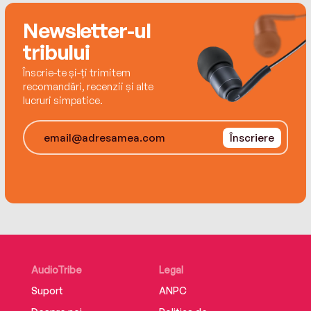
Newsletter-ul
tribului
Înscrie-te și-ți trimitem
recomandări, recenzii și alte
lucruri simpatice.
Înscriere
AudioTribe
Legal
Suport
ANPC