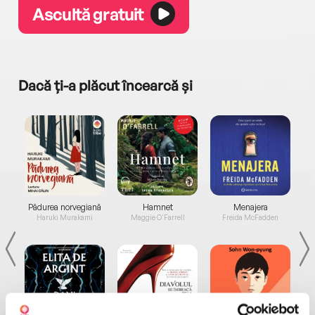
Ascultă gratuit
Dacă ți-a plăcut încearcă și
a...
Pădurea norvegiană
Hamnet
Menajera
I
Haruki Murakami
Maggie O'Farrell
Freida McFadden