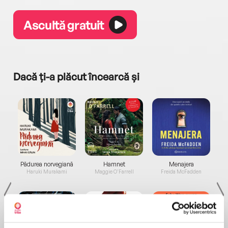
Ascultă gratuit
Dacă ți-a plăcut încearcă și
a...
Pădurea norvegiană
Hamnet
Menajera
I
Haruki Murakami
Maggie O'Farrell
Freida McFadden