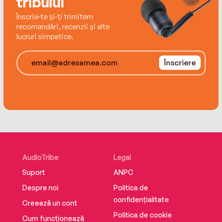
tribului
Bedelia is a beloved character for readers young
and old.
Înscrie-te și-ți trimitem
recomandări, recenzii și alte
lucruri simpatice.
Înscriere
AudioTribe
Legal
Suport
ANPC
Despre noi
Politica de
confidențialitate
Creează un cont
Politica de cookie
Cum funcționează