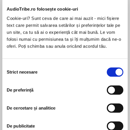
AudioTribe.ro folosește cookie-uri
Elita de Argint (Elita
Diavolul se îmbracă de
Migdală
Cookie-uri? Sunt ceva de care ai mai auzit - mici fișiere
de...
la...
Dani Francis
Lauren Weisberger
Sohn Won-pyung
text care permit salvarea setărilor și preferințelor tale pe
un site, ca tu să ai o experiență cât mai bună. Le vom
folosi numai cu permisiunea ta și îți mulțumim dacă ne-o
oferi. Poți schimba sau anula oricând acordul tău.
Despre
carte
It’s a piece of cake!
Selecția
Strict necesare
consimțământului
Amelia Bedelia + Good Friends = Super Fun
Stories to Read and Share
De preferință
MAI MULT
The second book in a new arc in the bestselling
În acest moment nu există recenzii
Amelia Bedelia chapter book series featuring
De cercetare și analitice
pentru această carte
young Amelia Bedelia and her friends! Are
Amelia Bedelia and her friends barking up the
Herman Parish
De publicitate
wrong tree? Recess just got super exciting.