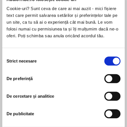
de...
la...
Dani Francis
Lauren Weisberger
Sohn Won-pyung
Cookie-uri? Sunt ceva de care ai mai auzit - mici fișiere
text care permit salvarea setărilor și preferințelor tale pe
un site, ca tu să ai o experiență cât mai bună. Le vom
folosi numai cu permisiunea ta și îți mulțumim dacă ne-o
Despre
carte
oferi. Poți schimba sau anula oricând acordul tău.
Learn to read with young Amelia Bedelia!
Selecția
The Amelia Bedelia books are great for growing
Strict necesare
consimțământului
the vocabularies of newly independent readers.
In Amelia Bedelia Gets a Break, Amelia Bedelia
MAI MULT
is put in charge of caring for her class hamster
De preferință
În acest moment nu există recenzii
over a school vacation. But Amelia Bedelia gets
pentru această carte
more than she bargained for when the hamster
De cercetare și analitice
goes missing!
Herman Parish
Amelia Bedelia is left in charge of her class pet—
De publicitate
Herman Parish (1953-2024) was in the fourth grade
a hamster named Harry—over school break, and
when his aunt, Peggy Parish, created Amelia
she’s excited to learn all about caring for an