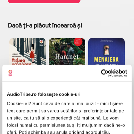
Dacă ți-a plăcut încearcă și
a...
Pădurea norvegiană
Hamnet
Menajera
I
Haruki Murakami
Maggie O'Farrell
Freida McFadden
AudioTribe.ro folosește cookie-uri
Cookie-uri? Sunt ceva de care ai mai auzit - mici fișiere
text care permit salvarea setărilor și preferințelor tale pe
un site, ca tu să ai o experiență cât mai bună. Le vom
folosi numai cu permisiunea ta și îți mulțumim dacă ne-o
Elita de Argint (Elita
Diavolul se îmbracă de
Migdală
oferi. Poți schimba sau anula oricând acordul tău.