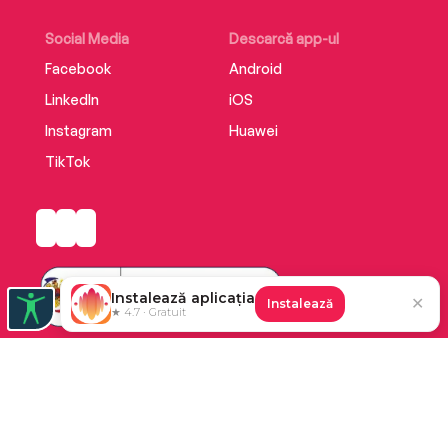
Social Media
Descarcă app-ul
Facebook
Android
LinkedIn
iOS
Instagram
Huawei
TikTok
Instalează aplicația
✕
Instalează
★ 4.7 · Gratuit