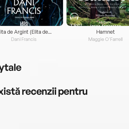
lita de Argint (Elita de...
Hamnet
Dani Francis
Maggie O'Farrell
ytale
istă recenzii pentru