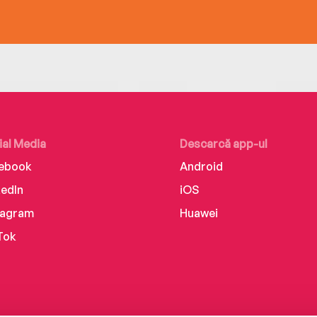
ial Media
Descarcă app-ul
ebook
Android
kedIn
iOS
tagram
Huawei
Tok