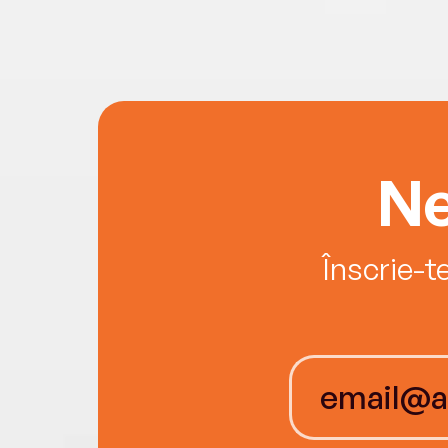
Ne
Înscrie-t