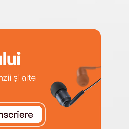
lui
ii și alte
Înscriere