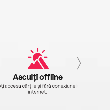
Asculți offline
Aj
ți accesa cărțile și fără conexiune la
Ascultă a
internet.