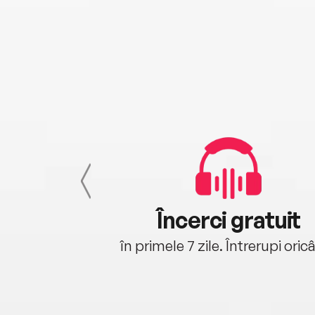
cu tine
Încerci gratuit
oriunde ești.
în primele 7 zile. Întrerupi oric