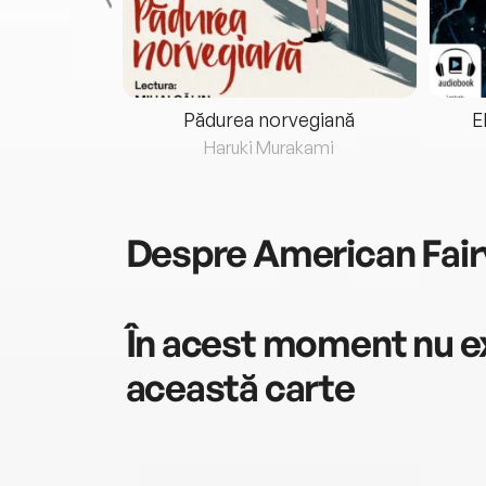
eria...
Pădurea norvegiană
E
ris
Haruki Murakami
Despre
American Fair
În acest moment nu ex
această carte