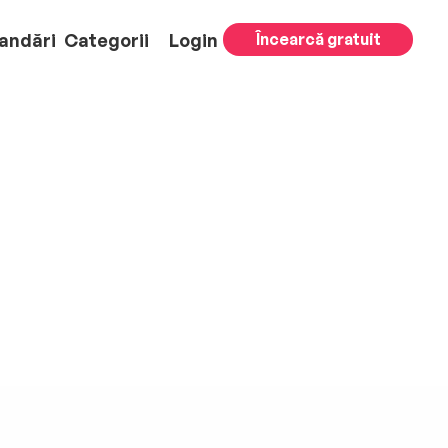
andări
Categorii
Login
Încearcă gratuit