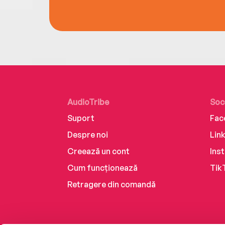
AudioTribe
Soc
Suport
Fac
Despre noi
Lin
Creează un cont
Ins
Cum funcționează
Tik
Retragere din comandă