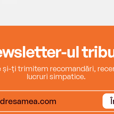
wsletter-ul tribu
e și-ți trimitem recomandări, recenz
lucruri simpatice.