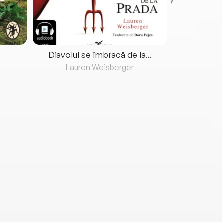
Diavolul se îmbracă de la...
Lauren Weisberger
Fre