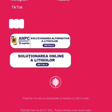
TikTok
Platforma de audiobooks și books a Cărturești.
©2026 Nemo EPG SRL. Toate drepturile rezervate.