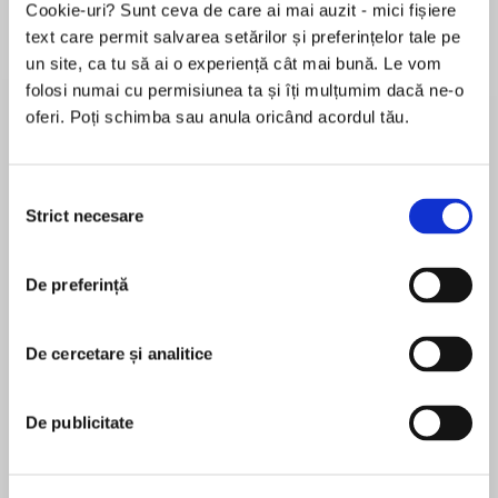
Cookie-uri? Sunt ceva de care ai mai auzit - mici fișiere
text care permit salvarea setărilor și preferințelor tale pe
un site, ca tu să ai o experiență cât mai bună. Le vom
folosi numai cu permisiunea ta și îți mulțumim dacă ne-o
Despre
carte
oferi. Poți schimba sau anula oricând acordul tău.
‘A bracing account of abuses of power and
corruption in the criminal justice system.’ The
Guardian
Selecția
Strict necesare
consimțământului
MAI MULT
De preferință
În acest moment nu există recenzii
From the fearless defense attorney and civil
pentru această carte
rights lawyer who rose to fame with Netflix’s
The Staircase comes an essential examination
De cercetare și analitice
David S. Rudolf
of America’s corrupt and abusive criminal
justice system.
De publicitate
Jason Keller