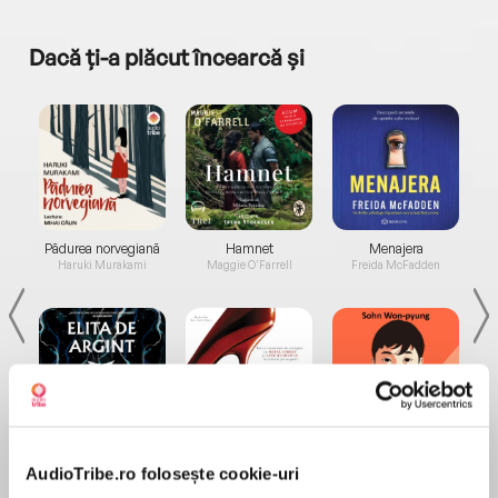
Dacă ți-a plăcut încearcă și
a...
Pădurea norvegiană
Hamnet
Menajera
I
Haruki Murakami
Maggie O'Farrell
Freida McFadden
Elita de Argint (Elita
Diavolul se îmbracă de
Migdală
de...
la...
Dani Francis
Lauren Weisberger
Sohn Won-pyung
AudioTribe.ro folosește cookie-uri