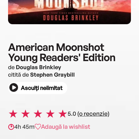
American Moonshot
Young Readers' Edition
de
Douglas Brinkley
citită de
Stephen Graybill
Asculți nelimitat
5.0
(o recenzie)
4h 45m
Adaugă la wishlist