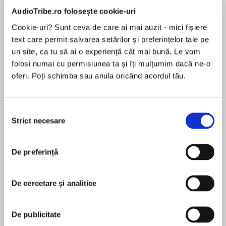
AudioTribe.ro folosește cookie-uri
Elita de Argint (Elita
Diavolul se îmbracă de
Migdală
Cookie-uri? Sunt ceva de care ai mai auzit - mici fișiere
de...
la...
Dani Francis
Lauren Weisberger
Sohn Won-pyung
text care permit salvarea setărilor și preferințelor tale pe
un site, ca tu să ai o experiență cât mai bună. Le vom
folosi numai cu permisiunea ta și îți mulțumim dacă ne-o
oferi. Poți schimba sau anula oricând acordul tău.
Despre
carte
In anticipation of the 50th anniversary of the
Selecția
first moon landing, New York Times bestselling
Strict necesare
consimțământului
author and historian Douglas Brinkley delivers a
young readers’ edition of a story rooted in
heroism, bravery, and patriotism: America’s
De preferință
MAI MULT
race to the moon.
În acest moment nu există recenzii
De cercetare și analitice
pentru această carte
July 20, 1969. It’s a day that has earned a spot in
history. It’s the day that America was the first
Douglas Brinkley
nation to succeed in sending two astronauts—
De publicitate
Buzz Aldrin and Neil Armstrong—to the moon.