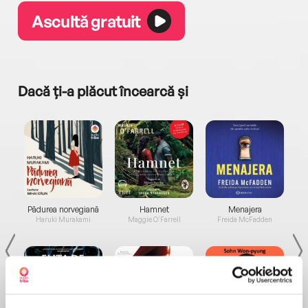
Ascultă gratuit
Dacă ți-a plăcut încearcă și
a...
Pădurea norvegiană
Hamnet
Menajera
I
Haruki Murakami
Maggie O'Farrell
Freida McFadden