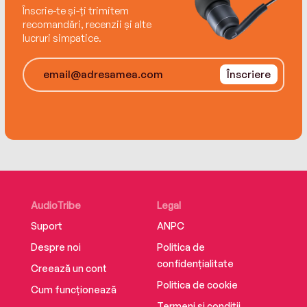
recipient of seven honorary doctorates in
Înscrie-te și-ți trimitem
American studies. His two-volume, annotated
recomandări, recenzii și alte
lucruri simpatice.
Nixon Tapes won the Arthur S. Link–Warren F.
Kuehl Prize. He lives in Austin, Texas, with his wife
and three children.
Înscriere
AudioTribe
Legal
Suport
ANPC
Despre noi
Politica de
confidențialitate
Creează un cont
Politica de cookie
Cum funcționează
Termeni și condiții