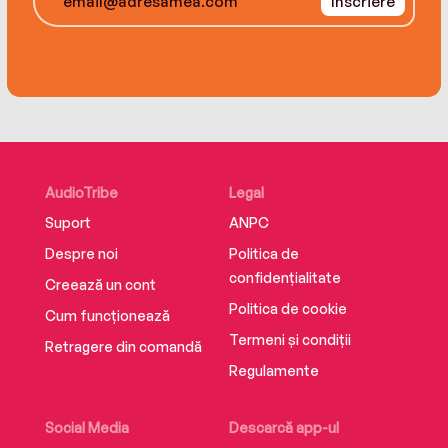
Înscriere
In American on Purpose, Craig Ferguson talks a
red, white, and blue streak about everything our
Founding Fathers feared.
AudioTribe
Legal
Suport
ANPC
Despre noi
Politica de
confidențialitate
Creează un cont
Politica de cookie
Cum funcționează
Termeni și condiții
Retragere din comandă
Regulamente
Social Media
Descarcă app-ul