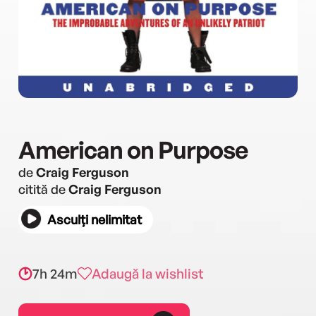
American on Purpose
de
Craig Ferguson
citită de
Craig Ferguson
Asculți nelimitat
7h 24m
Adaugă la wishlist