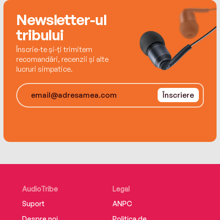
to survive.
Newsletter-ul
tribului
Înscrie-te și-ți trimitem
recomandări, recenzii și alte
lucruri simpatice.
Înscriere
AudioTribe
Legal
Suport
ANPC
Despre noi
Politica de