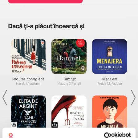
Dacă ți-a plăcut încearcă și
a...
Pădurea norvegiană
Hamnet
Menajera
I
Haruki Murakami
Maggie O'Farrell
Freida McFadden
Elita de Argint (Elita
Diavolul se îmbracă de
Migdală