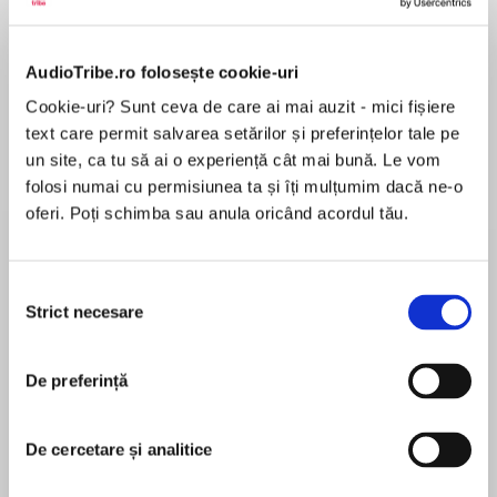
de...
la...
Dani Francis
Lauren Weisberger
Sohn Won-pyung
AudioTribe.ro folosește cookie-uri
Cookie-uri? Sunt ceva de care ai mai auzit - mici fișiere
Despre
carte
text care permit salvarea setărilor și preferințelor tale pe
un site, ca tu să ai o experiență cât mai bună. Le vom
Ashley Poston, acclaimed author ofHeart of
folosi numai cu permisiunea ta și îți mulțumim dacă ne-o
Iron, returns with a dark, lush fairy tale–inspired
oferi. Poți schimba sau anula oricând acordul tău.
fantasy for fans of Sara Raasch and Susan
Dennard.
Selecția
MAI MULT
Cerys is safe in the Kingdom of Aloriya. Here
Strict necesare
consimțământului
În acest moment nu există recenzii
there are no droughts, disease, or famine, and
pentru această carte
peace is everlasting. It has been this way for
De preferință
hundreds of years, since the first king made a
bargain with the Lady who ruled the forest that
borders the kingdom. But as Aloriya prospered,
De cercetare și analitice
Ashley Poston
the woods grew dark, cursed, and forbidden.