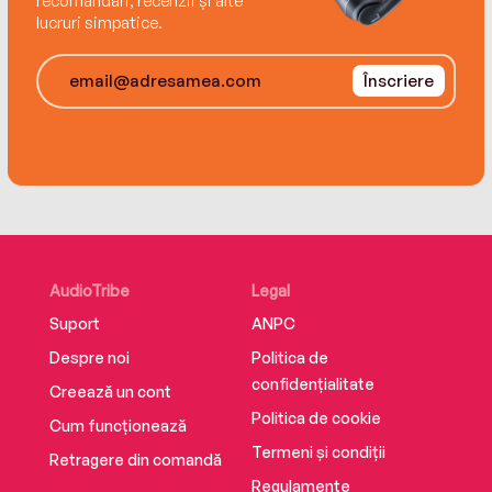
recomandări, recenzii și alte
lucruri simpatice.
Înscriere
AudioTribe
Legal
Suport
ANPC
Despre noi
Politica de
confidențialitate
Creează un cont
Politica de cookie
Cum funcționează
Termeni și condiții
Retragere din comandă
Regulamente