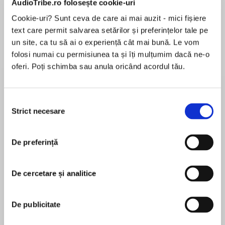
AudioTribe.ro folosește cookie-uri
Cookie-uri? Sunt ceva de care ai mai auzit - mici fișiere
text care permit salvarea setărilor și preferințelor tale pe
Despre
carte
un site, ca tu să ai o experiență cât mai bună. Le vom
folosi numai cu permisiunea ta și îți mulțumim dacă ne-o
Agatha Christie’s ‘most absorbing mystery’ –
oferi. Poți schimba sau anula oricând acordul tău.
her own autobiography.
Selecția
Over the three decades since her death on 12
Strict necesare
consimțământului
MAI MULT
January 1976, many of Agatha Christie’s readers
În acest moment nu există recenzii
and reviewers have maintained that her most
De preferință
pentru această carte
compelling book is probably still her least well-
known. Her candid Autobiography, written
mainly in the 1960s, modestly ignores the fact
De cercetare și analitice
that Agatha had become the best-selling
Agatha Christie
novelist in history and concentrates on her
De publicitate
fascinating private life. From early childhood at
Agatha Christie is known throughout the world as
the end of the 19th century, through two
the Queen of Crime. Her books have sold over a