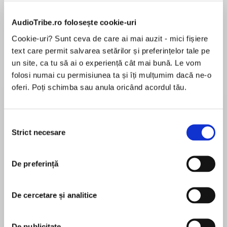
de...
la...
Dani Francis
Lauren Weisberger
Sohn Won-pyung
AudioTribe.ro folosește cookie-uri
Cookie-uri? Sunt ceva de care ai mai auzit - mici fișiere
text care permit salvarea setărilor și preferințelor tale pe
Despre
carte
un site, ca tu să ai o experiență cât mai bună. Le vom
folosi numai cu permisiunea ta și îți mulțumim dacă ne-o
Escape to the seaside with this gorgeous new
oferi. Poți schimba sau anula oricând acordul tău.
series from the Sunday Times bestselling
author –perfect for fans of Trisha Ashley and
Heidi Swain.
Selecția
Strict necesare
consimțământului
MAI MULT
În acest moment nu există recenzii
Rose Vernon is headed to a quiet Cornish village
pentru această carte
–to find the man who saved her life.
De preferință
For Rose, every day is a gift. She narrowly
De cercetare și analitice
survived a life-threatening illness and owes
Phillipa Ashley
everything to her anonymous donor. Determined
to thank him, Rose follows a trail of clues that
De publicitate