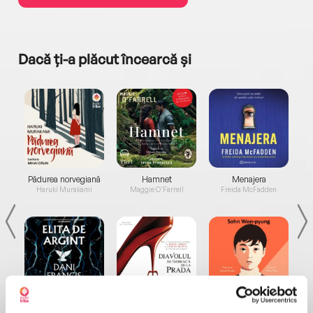
Dacă ți-a plăcut încearcă și
a...
Pădurea norvegiană
Hamnet
Menajera
I
Haruki Murakami
Maggie O'Farrell
Freida McFadden
Elita de Argint (Elita
Diavolul se îmbracă de
Migdală