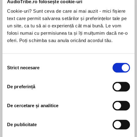
AudioTribe.ro folosește cookie-uri
Cookie-uri? Sunt ceva de care ai mai auzit - mici fișiere
text care permit salvarea setărilor și preferințelor tale pe
Despre
carte
un site, ca tu să ai o experiență cât mai bună. Le vom
folosi numai cu permisiunea ta și îți mulțumim dacă ne-o
"An Honest Lieis riveting suspense, but it’s also
oferi. Poți schimba sau anula oricând acordul tău.
a scream of defiance, a howl of rage." --#1New
York Timesbestselling author Colleen Hoover
Selecția
“I’m going to kill her. You’d better come if you
Strict necesare
consimțământului
MAI MULT
want to save her.”
În acest moment nu există recenzii
De preferință
pentru această carte
Lorraine—“Rainy”—lives at the top of Tiger
Mountain. Remote, moody, cloistered in pine
trees and fog, it’s a sanctuary, a new life. She
De cercetare și analitice
can hide from the disturbing past she wants to
Tarryn Fisher
forget.
De publicitate
Tarryn Fisher is the #1 New York Times and USA
If she’s allowed to.
Today Bestselling author of fifteen novels. She is