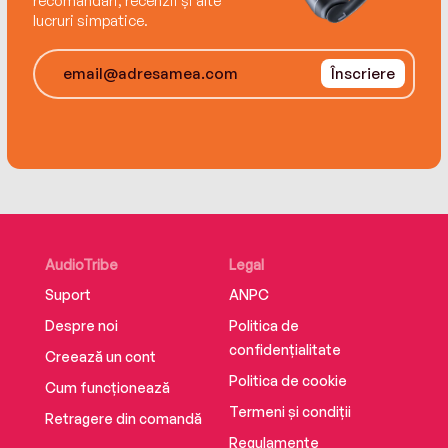
recomandări, recenzii și alte
Fisher, one of the most cunning writers of our
lucruri simpatice.
time.
Înscriere
Looking for more great reads by Tarryn Fisher?
Don't miss The Wives and The Wrong Family.
AudioTribe
Legal
Suport
ANPC
Despre noi
Politica de
confidențialitate
Creează un cont
Politica de cookie
Cum funcționează
Termeni și condiții
Retragere din comandă
Regulamente