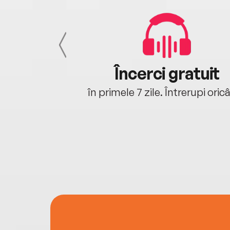
cu tine
Încerci gratuit
oriunde ești.
în primele 7 zile. Întrerupi oric