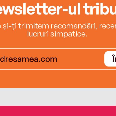
wsletter-ul tribu
e și-ți trimitem recomandări, recenz
lucruri simpatice.