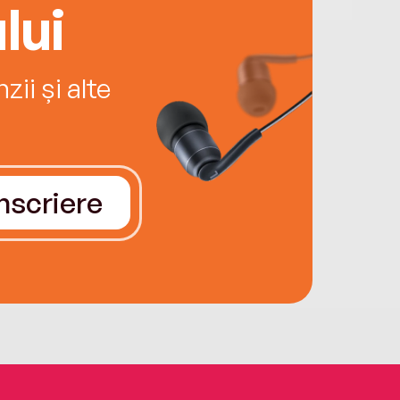
lui
ii și alte
Înscriere