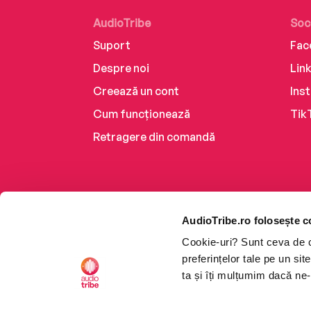
AudioTribe
Soc
Suport
Fac
Despre noi
Lin
Creează un cont
Ins
Cum funcționează
Tik
Retragere din comandă
AudioTribe.ro folosește c
Cookie-uri? Sunt ceva de ca
preferințelor tale pe un si
ta și îți mulțumim dacă ne-