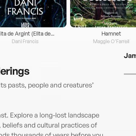
lita de Argint (Elita de...
Hamnet
Dani Francis
Maggie O'Farrell
Jam
erings
 its pasts, people and creatures’
ast. Explore a long-lost landscape
beliefs and cultural practices of
ands thousands of years before you.