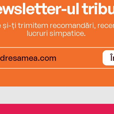
wsletter-ul tribu
e și-ți trimitem recomandări, recenz
lucruri simpatice.