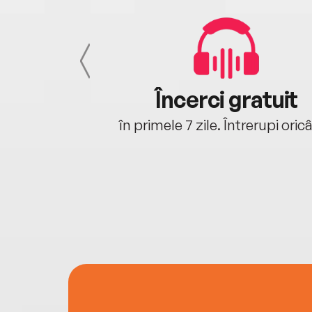
cu tine
Încerci gratuit
oriunde ești.
în primele 7 zile. Întrerupi oric