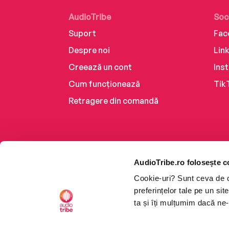
AudioTribe
Soc
Suport
Fac
Despre noi
Lin
Creează un cont
Ins
Cum funcționează
Tik
Retragere din comandă
AudioTribe.ro folosește c
Cookie-uri? Sunt ceva de ca
preferințelor tale pe un si
ta și îți mulțumim dacă ne-