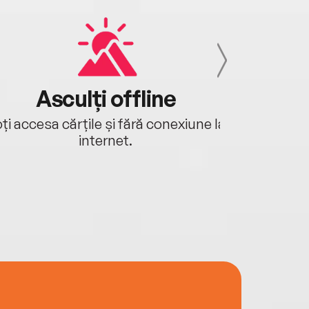
Asculți offline
Aj
ți accesa cărțile și fără conexiune la
Ascultă a
internet.