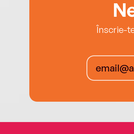
Ne
Înscrie-t