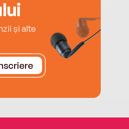
lui
ii și alte
Înscriere