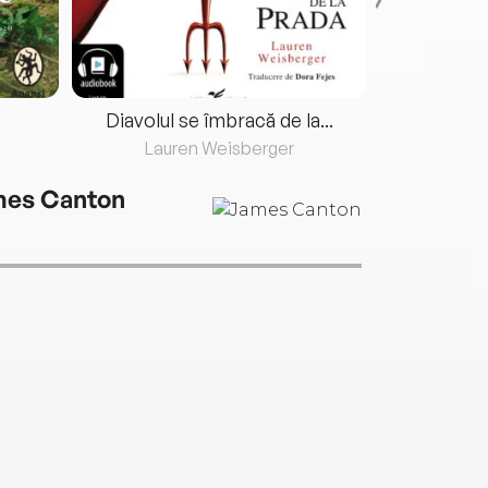
Diavolul se îmbracă de la...
Lauren Weisberger
Fre
es Canton