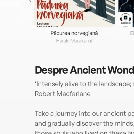
eria...
Pădurea norvegiană
E
ris
Haruki Murakami
Despre
Ancient Wond
‘Intensely alive to the landscape;
Robert Macfarlane
Take a journey into our ancient p
and gradually discover the minds, 
those souls who lived on these l