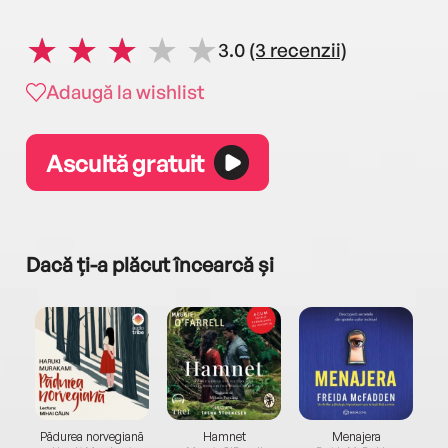
3.0
(3 recenzii)
Adaugă la wishlist
Ascultă gratuit
Dacă ți-a plăcut încearcă și
a...
Pădurea norvegiană
Hamnet
Menajera
I