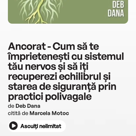
Ancorat - Cum să te
împrietenești cu sistemul
tău nervos și să iți
recuperezi echilibrul și
starea de siguranță prin
practici polivagale
de
Deb Dana
citită de
Marcela Motoc
Asculți nelimitat