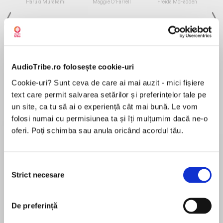
Haruki Murakami
Maggie O'Farrell
Freida McFadden
AudioTribe.ro folosește cookie-uri
Cookie-uri? Sunt ceva de care ai mai auzit - mici fișiere
Elita de Argint (Elita
Diavolul se îmbracă de
Migdală
de...
la...
Dani Francis
Lauren Weisberger
Sohn Won-pyung
text care permit salvarea setărilor și preferințelor tale pe
un site, ca tu să ai o experiență cât mai bună. Le vom
folosi numai cu permisiunea ta și îți mulțumim dacă ne-o
oferi. Poți schimba sau anula oricând acordul tău.
Despre
carte
Selecția
Povestile despre cine suntem si cum privim
Strict necesare
consimțământului
lumea incep in corpul nostru. Inainte ca creierul
nostru sa poata crea un ansamblu de ganduri si
limbaj, sistemul nervos initiaza un raspuns care:
De preferință