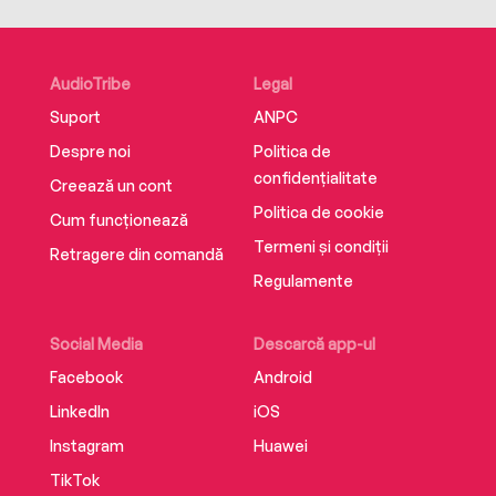
Traducere de Ines Simionescu
AudioTribe
Legal
Editura Herald
Suport
ANPC
Despre noi
Politica de
ISBN 9786306550982
confidențialitate
Creează un cont
Politica de cookie
Cum funcționează
Termeni și condiții
Retragere din comandă
Regulamente
Social Media
Descarcă app-ul
Facebook
Android
LinkedIn
iOS
Instagram
Huawei
TikTok