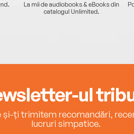
ând.
La mii de audiobooks & eBooks din
Po
catalogul Unlimited.
wsletter-ul tribu
e și-ți trimitem recomandări, recenz
lucruri simpatice.