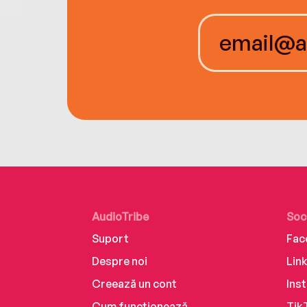
AudioTribe
Soc
Suport
Fac
Despre noi
Lin
Creează un cont
Ins
Cum funcționează
Tik