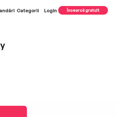
andări
Categorii
Login
Încearcă gratuit
ky