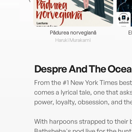
eria...
Pădurea norvegiană
E
ris
Haruki Murakami
Despre
And The Ocea
From the #1 New York Times bests
comes a lyrical tale, one that as
power, loyalty, obsession, and t
With harpoons strapped to their 
Bathsheba's pod live for the hunt