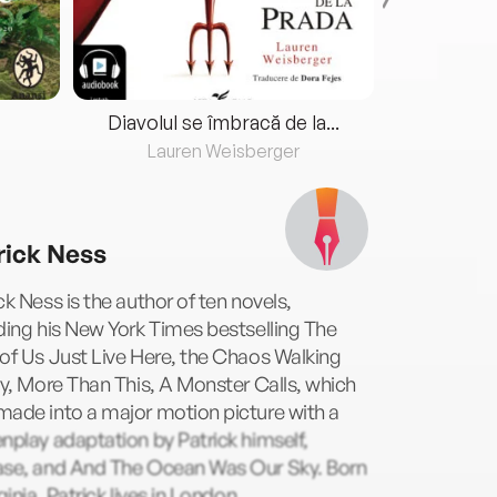
Diavolul se îmbracă de la...
Lauren Weisberger
Fre
rick Ness
ck Ness is the author of ten novels,
ding his New York Times bestselling The
of Us Just Live Here, the Chaos Walking
gy, More Than This, A Monster Calls, which
ade into a major motion picture with a
nplay adaptation by Patrick himself,
ase, and And The Ocean Was Our Sky. Born
rginia, Patrick lives in London.