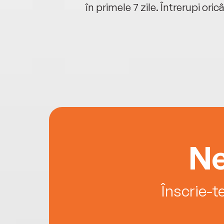
oriunde ești.
în primele 7 zile. Întrerupi oric
Ne
Înscrie-t