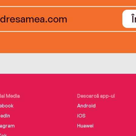
ial Media
Descarcă app-ul
ebook
Android
kedIn
iOS
tagram
Huawei
Tok