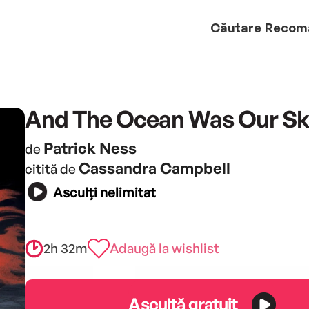
Căutare
Recom
And The Ocean Was Our S
Patrick Ness
de
Cassandra Campbell
citită de
Asculți nelimitat
2h 32m
Adaugă la wishlist
Ascultă gratuit