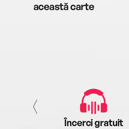
această carte
cu tine
Încerci gratuit