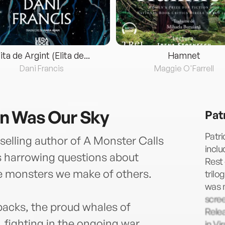
lita de Argint (Elita de...
Hamnet
Dani Francis
Maggie O'Farrell
n Was Our Sky
Pat
Patri
elling author of A Monster Calls
inclu
ks harrowing questions about
Rest 
he monsters we make of others.
trilo
was m
scree
backs, the proud whales of
Rele
, fighting in the ongoing war
in Vi