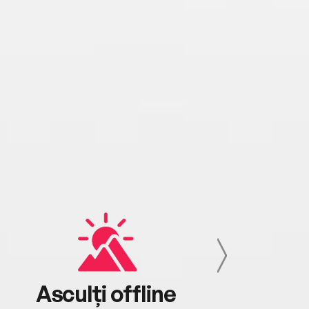
Asculți offline
Aj