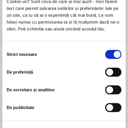
Cookie-uri? Sunt ceva de care ai mai auzit - mici fișiere
text care permit salvarea setărilor și preferințelor tale pe
Elita de Argint (Elita
Diavolul se îmbracă de
Migdală
de...
la...
Dani Francis
Lauren Weisberger
Sohn Won-pyung
un site, ca tu să ai o experiență cât mai bună. Le vom
folosi numai cu permisiunea ta și îți mulțumim dacă ne-o
oferi. Poți schimba sau anula oricând acordul tău.
Despre
carte
Selecția
Strict necesare
A highly personal and moving true story of
consimțământului
friendship and remembrance from the New York
Times bestselling author of Duty and Be True to
De preferință
Your School.
MAI MULT
Growing up in Bexley, Ohio, Bob Greene and his
De cercetare și analitice
În acest moment nu există recenzii
four best friends -- Allen, Chuck, Dan, and Jack
pentru această carte
-- were inseparable. Of the four, Jack was Bob's
De publicitate
very best friend, a bond forged from the
Bob Greene
moment they met on the first day of
kindergarten. They grew up together, got in
Award-winning journalist Bob Greene is the author