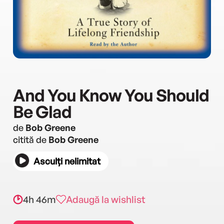
And You Know You Should
Be Glad
de
Bob Greene
citită de
Bob Greene
Asculți nelimitat
4h 46m
Adaugă la wishlist