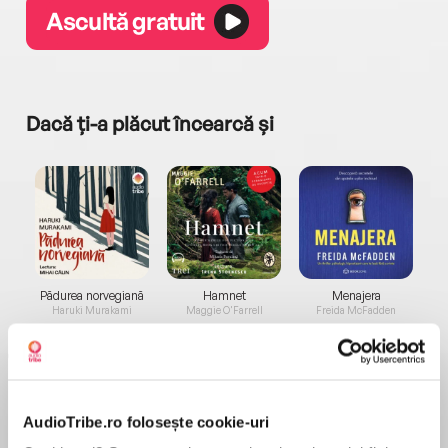
Ascultă gratuit
Dacă ți-a plăcut încearcă și
a...
Pădurea norvegiană
Hamnet
Menajera
I
Haruki Murakami
Maggie O'Farrell
Freida McFadden
AudioTribe.ro folosește cookie-uri