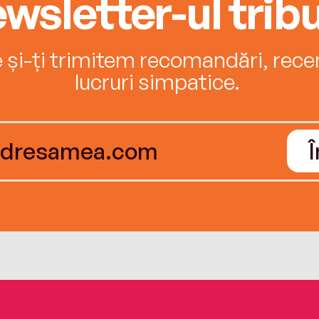
wsletter-ul tribu
e și-ți trimitem recomandări, recenz
lucruri simpatice.