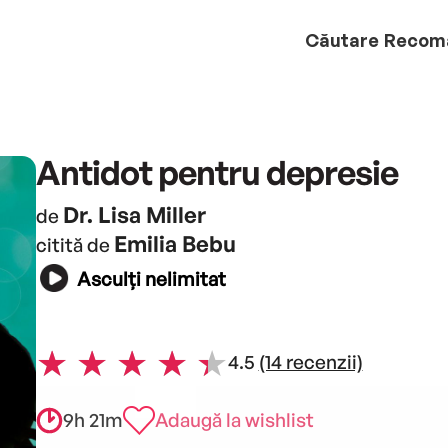
Căutare
Recom
Antidot pentru depresie
Dr. Lisa Miller
de
Emilia Bebu
citită de
Asculți nelimitat
4.5
(14 recenzii)
9h 21m
Adaugă la wishlist