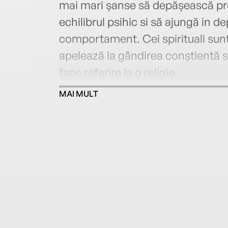
mai mari șanse să depășească prob
echilibrul psihic si să ajungă in de
comportament. Cei spirituali sunt 
apelează la gândirea conștientă si
face referire la o religie.
MAI MULT