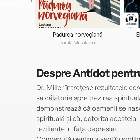
eria...
Pădurea norvegiană
E
ris
Haruki Murakami
Despre
Antidot pentr
Dr. Miller întrețese rezultatele cerc
sa călătorie spre trezirea spiritua
demonstrează că oamenii se nasc 
spirituală și că, datorită acestei
reziliente în fața depresiei.
Concepută pentru a veni în sprijin