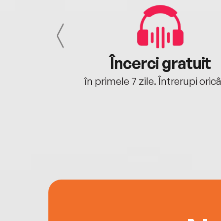
cu tine
Încerci gratuit
oriunde ești.
în primele 7 zile. Întrerupi oric