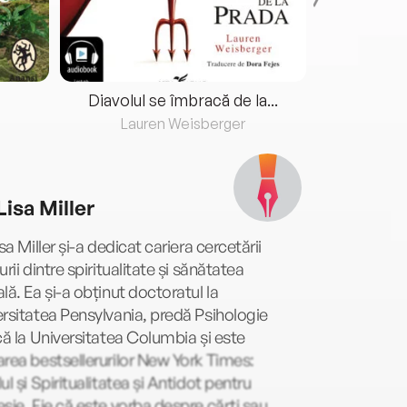
Diavolul se îmbracă de la...
Lauren Weisberger
Fre
Lisa Miller
isa Miller și-a dedicat cariera cercetării
urii dintre spiritualitate și sănătatea
lă. Ea și-a obținut doctoratul la
rsitatea Pensylvania, predă Psihologie
că la Universitatea Columbia și este
rea bestsellerurilor New York Times:
ul și Spiritualitatea și Antidot pentru
sie. Fie că este vorba despre cărți sau