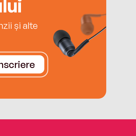
lui
ii și alte
Înscriere