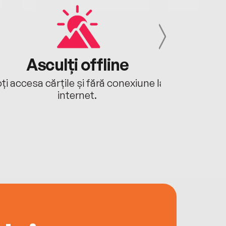
Asculți offline
Aj
ți accesa cărțile și fără conexiune la
Ascultă a
internet.