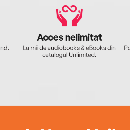
Acces nelimitat
ând.
La mii de audiobooks & eBooks din
Po
catalogul Unlimited.