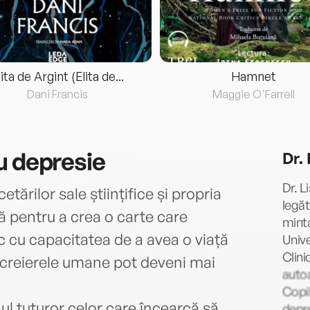
lita de Argint (Elita de...
Hamnet
Dani Francis
Maggie O'Farrell
u depresie
Dr. 
Dr. L
etărilor sale științifice și propria
legăt
lă pentru a crea o carte care
minta
cu capacitatea de a avea o viață
Unive
Clini
a, creierele umane pot deveni mai
autoa
Copil
ul tuturor celor care încearcă să
depre