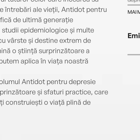
artic
întrebări ale vieții, Antidot pentru
MAI 
prest
fică de ultimă generație
pasiu
, studii epidemiologice și multe
concl
Emi
obsta
 cu vârste și destine extrem de
sale 
mină o știință surprinzătoare a
redes
o putem aplica în viața noastră
conex
orica
 volumul Antidot pentru depresie
prinzătoare și sfaturi practice, care
ți construiești o viață plină de