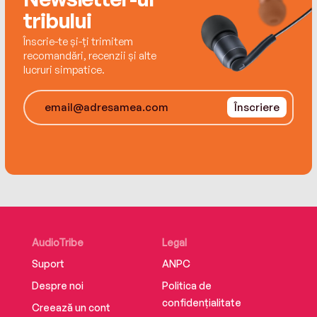
Traducere de Andreea Mănescu
tribului
Editura Herald
Înscrie-te și-ți trimitem
recomandări, recenzii și alte
lucruri simpatice.
ISBN 9786306550999
Înscriere
AudioTribe
Legal
Suport
ANPC
Despre noi
Politica de
confidențialitate
Creează un cont