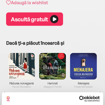
Adaugă la wishlist
Ascultă gratuit
Dacă ți-a plăcut încearcă și
a...
Pădurea norvegiană
Hamnet
Menajera
I
Haruki Murakami
Maggie O'Farrell
Freida McFadden