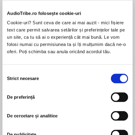
AudioTribe.ro folosește cookie-uri
Cookie-uri? Sunt ceva de care ai mai auzit - mici fișiere
Elita de Argint (Elita
Diavolul se îmbracă de
Migdală
text care permit salvarea setărilor și preferințelor tale pe
de...
la...
Dani Francis
Lauren Weisberger
Sohn Won-pyung
un site, ca tu să ai o experiență cât mai bună. Le vom
folosi numai cu permisiunea ta și îți mulțumim dacă ne-o
oferi. Poți schimba sau anula oricând acordul tău.
Despre
carte
Selecția
Avem cu totii o nevoie profunda de a apartine.
Strict necesare
consimțământului
Ne dorim sa ne simtim acceptati, ne dorim sa
ne simtim vazuti, auziti, intelesi. Cu toate
De preferință
acestea, desi de multe ori nu ne dam seama,
frica noastra de a ne atasa ne poate tine
MAI MULT
departe de conectarea cu noi insine si de
De cercetare și analitice
În acest moment nu există recenzii
trairea vietii pe care ne-o dorim cu adevarat.
pentru această carte
In „Apartenenta”, Toko-pa Turner, scriitoare si
De publicitate