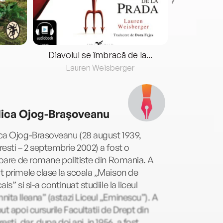
Diavolul se îmbracă de la...
Lauren Weisberger
Fre
ica Ojog-Brașoveanu
ca Ojog-Brasoveanu (28 august 1939,
esti – 2 septembrie 2002) a fost o
toare de romane politiste din Romania. A
 primele clase la scoala „Maison de
ais” si si-a continuat studiile la liceul
ita Ileana” (astazi Liceul „Eminescu”). A
ut apoi cursurile Facultatii de Drept din
esti, dar, dupa doi ani, in 1956, a fost