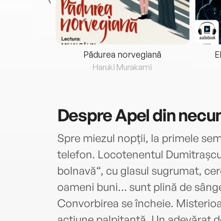
eria...
Pădurea norvegiană
E
ris
Haruki Murakami
Despre
Apel din necu
Spre miezul nopții, la primele sem
telefon. Locotenentul Dumitrașcu
bolnavă“, cu glasul sugrumat, cere
oameni buni… sunt plină de sân
Convorbirea se încheie. Misterio
acțiune palpitantă. Un adevărat de