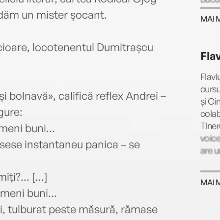
exmat
dăm un mister șocant.
MAI 
munc
Galen
picioare, locotenentul Dumitrașcu
aceas
Fla
incep
debut
Flavi
roman
cursu
și bolnavă», califică reflex Andrei –
l-a s
și Ci
Braso
gure:
colab
ani d
Tiner
ameni buni...
dedic
voice
misese instantaneu panica – se
publi
are u
dar s
Este
i?... [...]
doamn
MAI 
meni buni...
i, tulburat peste măsură, rămase