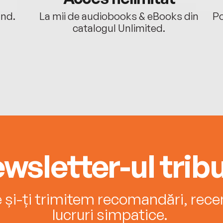
ând.
La mii de audiobooks & eBooks din
Po
catalogul Unlimited.
wsletter-ul tribu
e și-ți trimitem recomandări, recenz
lucruri simpatice.