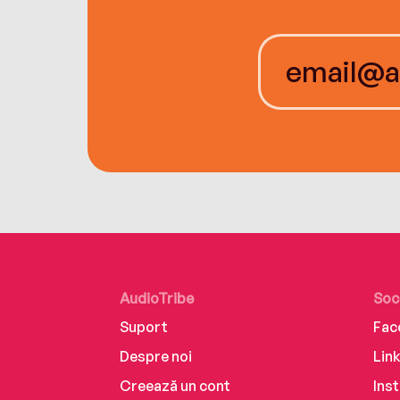
AudioTribe
Soc
Suport
Fac
Despre noi
Lin
Creează un cont
Ins