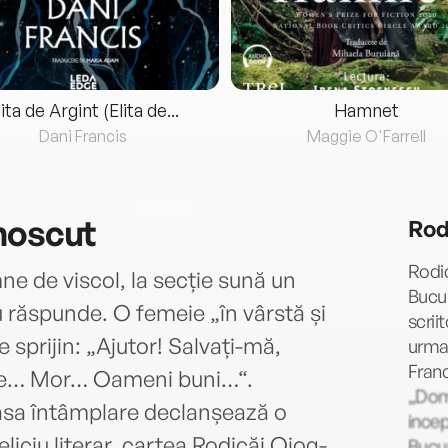
lita de Argint (Elita de...
Hamnet
Dani Francis
Maggie O'Farrell
noscut
Rod
Rodi
ne de viscol, la secție sună un
Bucur
 răspunde. O femeie „în vârstă și
scrii
 sprijin: „Ajutor! Salvați-mă,
urmat
Franc
ge… Mor… Oameni buni…“.
„Domn
asa întâmplare declanșează o
incep
liciu literar, cartea Rodicăi Ojog-
Bucur