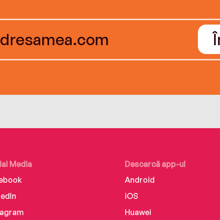
ial Media
Descarcă app-ul
ebook
Android
kedIn
iOS
tagram
Huawei