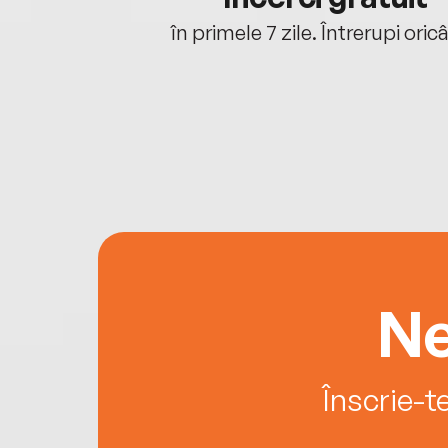
oriunde ești.
în primele 7 zile. Întrerupi oric
Ne
Înscrie-t