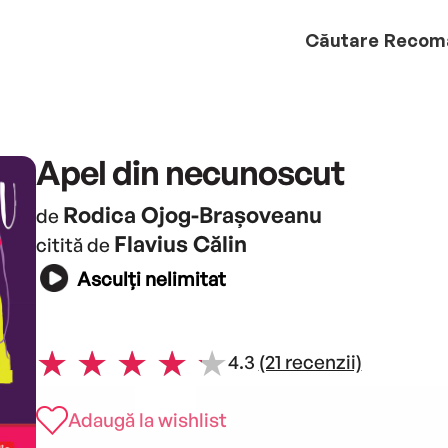
Căutare
Recom
Apel din necunoscut
Rodica Ojog-Brașoveanu
de
Flavius Călin
citită de
Asculți nelimitat
4.3
(21 recenzii)
Adaugă la wishlist