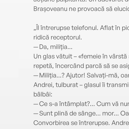
Brașoveanu ne provoacă să eluci
„Îl întrerupse telefonul. Aflat în 
ridică receptorul.
— Da, miliția...
Un glas vătuit – «femeie în vârstă 
repetă, încercând parcă să se asi
— Miliția...? Ajutor! Salvați-mă, o
Andrei, tulburat – glasul îi trans
bâlbâi:
— Ce s-a întâmplat?... Cum vă numiț
— Sunt plină de sânge... mor... Oa
Convorbirea se întrerupse. Andre