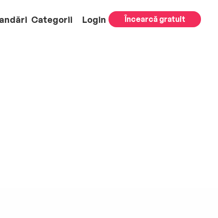
andări
Categorii
Login
Încearcă gratuit