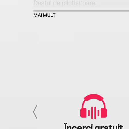
Destul de plictisitoare...
MAI MULT
cu tine
Încerci gratuit