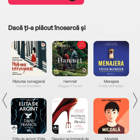
Dacă ți-a plăcut încearcă și
a...
Pădurea norvegiană
Hamnet
Menajera
I
Haruki Murakami
Maggie O'Farrell
Freida McFadden
Elita de Argint (Elita
Diavolul se îmbracă de
Migdală