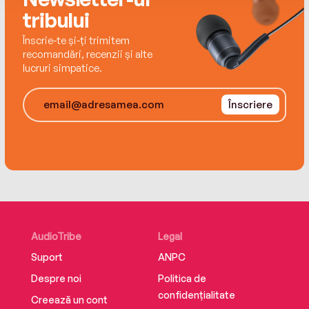
tribului
Înscrie-te și-ți trimitem
recomandări, recenzii și alte
lucruri simpatice.
Înscriere
AudioTribe
Legal
Suport
ANPC
Despre noi
Politica de
confidențialitate
Creează un cont