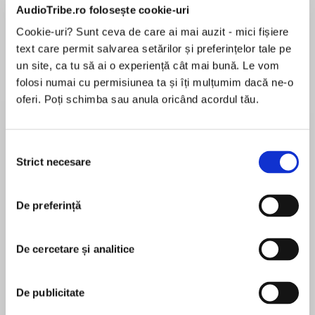
AudioTribe.ro folosește cookie-uri
Cookie-uri? Sunt ceva de care ai mai auzit - mici fișiere
Elita de Argint (Elita
Diavolul se îmbracă de
Migdală
text care permit salvarea setărilor și preferințelor tale pe
de...
la...
Dani Francis
Lauren Weisberger
Sohn Won-pyung
un site, ca tu să ai o experiență cât mai bună. Le vom
folosi numai cu permisiunea ta și îți mulțumim dacă ne-o
oferi. Poți schimba sau anula oricând acordul tău.
Despre
carte
Selecția
„Acesta este poate cea mai spectaculoasă
Strict necesare
consimțământului
carte de până acum a istoricului Petre Opriș.
Când începi să analizezi industria din perioada
De preferință
comunistă, inevitabil trebuie să intri în zona
spionajului industrial și a proiectelor militare.
MAI MULT
Spionajul, mai ales pe vremea lui Ceaușescu, a
De cercetare și analitice
În acest moment nu există recenzii
fost un element esențial al dezvoltării industriei
pentru această carte
românești. Și astfel începi să înțelegi cum luau
De publicitate
Ceaușescu sau diverși miniștri decizii. Inciziile
adânci pe care le face autorul în corpul