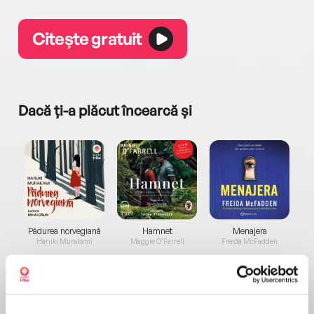
Citește gratuit
Dacă ți-a plăcut încearcă și
a...
Pădurea norvegiană
Hamnet
Menajera
I
Haruki Murakami
Maggie O'Farrell
Freida McFadden