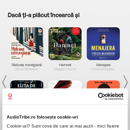
Dacă ți-a plăcut încearcă și
a...
Pădurea norvegiană
Hamnet
Menajera
I
Haruki Murakami
Maggie O'Farrell
Freida McFadden
AudioTribe.ro folosește cookie-uri
Elita de Argint (Elita
Diavolul se îmbracă de
Migdală
de...
la...
Dani Francis
Lauren Weisberger
Sohn Won-pyung
Cookie-uri? Sunt ceva de care ai mai auzit - mici fișiere