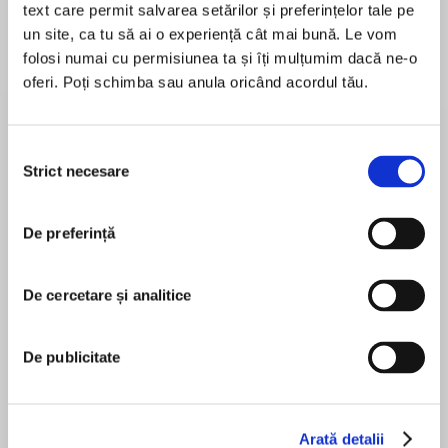
text care permit salvarea setărilor și preferințelor tale pe
un site, ca tu să ai o experiență cât mai bună. Le vom
folosi numai cu permisiunea ta și îți mulțumim dacă ne-o
oferi. Poți schimba sau anula oricând acordul tău.
Despre
carte
1895: Londres está asustado. Un asesino está al
acecho en las calles de la ciudad. Los pobres
Selecția
estan hambrientos; los jefes del crimen están
Strict necesare
consimțământului
tomando el control; la fuerza policial está a
punto de colapsar.
De preferință
MAI MULT
În acest moment nu există recenzii
Mientras los ricos buscan a Sherlock Holmes, el
pentru această carte
famoso detective privado raramente visita las
De cercetare și analitice
calles sobrepobladas del sur de Londres, donde
los crímenes son peores y la gente es más
De publicitate
pobre.
Mick Finlay
En un oscuro rincón de Southwark, las víctimas
recurren a un hombre que desprecia a Holmes,
Arată detalii