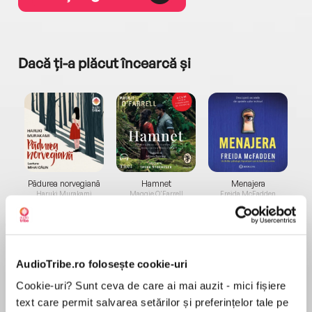
Dacă ți-a plăcut încearcă și
a...
Pădurea norvegiană
Hamnet
Menajera
I
Haruki Murakami
Maggie O'Farrell
Freida McFadden
AudioTribe.ro folosește cookie-uri
Cookie-uri? Sunt ceva de care ai mai auzit - mici fișiere
text care permit salvarea setărilor și preferințelor tale pe
Elita de Argint (Elita
Diavolul se îmbracă de
Migdală