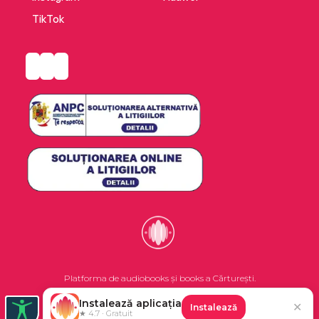
TikTok
Platforma de audiobooks și books a Cărturești.
Instalează aplicația
✕
Instalează
©2026 Nemo EPG SRL. Toate drepturile rezervate.
★ 4.7 · Gratuit