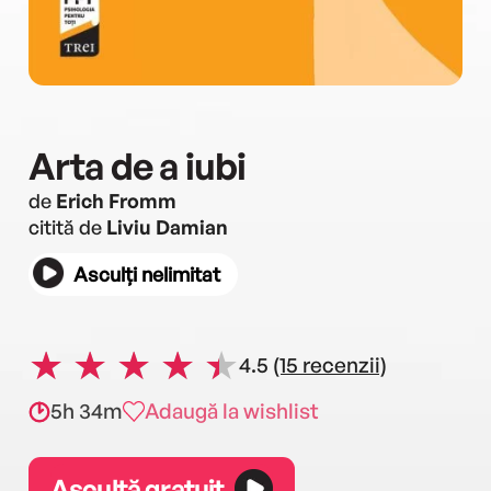
Arta de a iubi
de
Erich Fromm
citită de
Liviu Damian
Asculți nelimitat
4.5
(15 recenzii)
5h 34m
Adaugă la wishlist
Ascultă gratuit