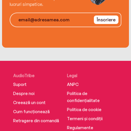
lucruri simpatice.
Fromm
Traducere de Ruxandra Vișan
Înscriere
Editura Trei
ISBN 9786064019707
AudioTribe
Legal
Suport
ANPC
Despre noi
Politica de
confidențialitate
Creează un cont
Politica de cookie
Cum funcționează
Termeni și condiții
Retragere din comandă
Regulamente