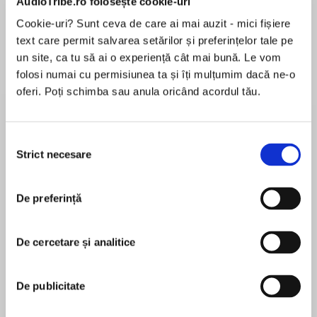
AudioTribe.ro folosește cookie-uri
Elita de Argint (Elita
Diavolul se îmbracă de
Migdală
de...
la...
Dani Francis
Lauren Weisberger
Sohn Won-pyung
Cookie-uri? Sunt ceva de care ai mai auzit - mici fișiere
text care permit salvarea setărilor și preferințelor tale pe
un site, ca tu să ai o experiență cât mai bună. Le vom
folosi numai cu permisiunea ta și îți mulțumim dacă ne-o
oferi. Poți schimba sau anula oricând acordul tău.
Despre
carte
Intr-o cultură mercantilă și narcisică, puțini mai
reușesc să trăiască o iubire împlinită și
Selecția
autentică, stabilă și satisfăcătoare. Și aceasta,
Strict necesare
consimțământului
pentru că uităm adeasea că iubirea, ca orice fel
de „artă", are nevoie de exercițiu și răbdare, de
De preferință
MAI MULT
concentrare și determinare. În această carte
În acest moment nu există recenzii
clasică, Fromm explorează diversele chipuri ale
pentru această carte
iubirii, începând cu forma ei romantică (adesea
De cercetare și analitice
greșit înțeleasă), continuând cu dragostea
fraternă și cea erotică și încheiind cu iubirea de
De publicitate
sine și de Dumnezeu, precum și cu dragostea
Erich Fromm
pentru părinți și copii. Scris cu jumătate de