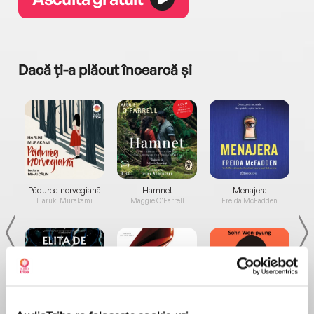
Dacă ți-a plăcut încearcă și
a...
Pădurea norvegiană
Hamnet
Menajera
I
Haruki Murakami
Maggie O'Farrell
Freida McFadden